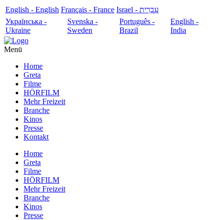
English - English
Français - France
עִבְרִית - Israel
Українська -
Svenska -
Português -
English -
Ukraine
Sweden
Brazil
India
Menü
Home
Greta
Filme
HÖRFILM
Mehr Freizeit
Branche
Kinos
Presse
Kontakt
Home
Greta
Filme
HÖRFILM
Mehr Freizeit
Branche
Kinos
Presse