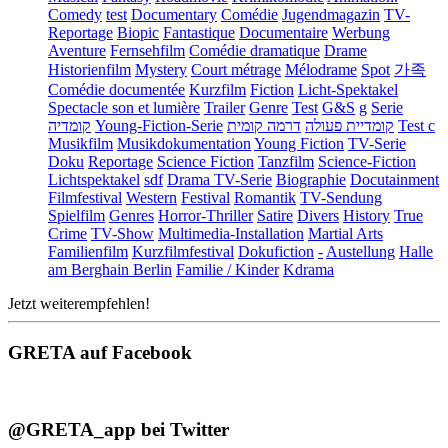
Comedy
test
Documentary
Comédie
Jugendmagazin
TV-
Reportage
Biopic
Fantastique
Documentaire
Werbung
Aventure
Fernsehfilm
Comédie dramatique
Drame
Historienfilm
Mystery
Court métrage
Mélodrame
Spot
가족
Comédie documentée
Kurzfilm
Fiction
Licht-Spektakel
Spectacle son et lumière
Trailer
Genre
Test
G&S
g
Serie
קומדיה
Young-Fiction-Serie
דרמה קומית
קומדיית פעולה
Test c
Musikfilm
Musikdokumentation
Young Fiction
TV-Serie
Doku
Reportage
Science Fiction
Tanzfilm
Science-Fiction
Lichtspektakel
sdf
Drama TV-Serie
Biographie
Docutainment
Filmfestival
Western
Festival
Romantik
TV-Sendung
Spielfilm
Genres
Horror-Thriller
Satire
Divers
History
True
Crime
TV-Show
Multimedia-Installation
Martial Arts
Familienfilm
Kurzfilmfestival
Dokufiction
-
Austellung
Halle
am Berghain Berlin
Familie / Kinder
Kdrama
Jetzt weiterempfehlen!
GRETA auf Facebook
@GRETA_app bei Twitter