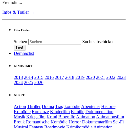
Freundin...
Infos & Trailer →
Film Finden
Suchen
Suche abschicken
Demnächst
KINOSTART
2013
2014
2015
2016
2017
2018
2019
2020
2021
2022
2023
2024
2025
2026
GENRE
Action
Thriller
Drama
Tragikomödie
Abenteuer
Historie
Komödie
Romanze
Kinderfilm
Familie
Dokumentation
Musik
Kriegsfilm
Krimi
Biografie
Animation
Animationsfilm
Erotik
Romantische Komödie
Horror
Dokumentarfilm
Sci-Fi
Musical
Fantasy
Roadmovie
Krimikomödie
Animation.