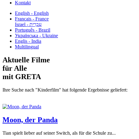
Kontakt
English - English
Français - France
עִבְרִית - Israel
Português - Brazil
Українська - Ukraine
Englis - India
Multilingual
Aktuelle Filme
für Alle
mit GRETA
Ihre Suche nach "Kinderfilm" hat folgende Ergebnisse geliefert:
Moon, der Panda
Tian spielt lieber auf seiner Switch, als für die Schule zu...