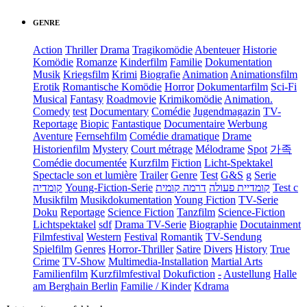
GENRE
Action
Thriller
Drama
Tragikomödie
Abenteuer
Historie
Komödie
Romanze
Kinderfilm
Familie
Dokumentation
Musik
Kriegsfilm
Krimi
Biografie
Animation
Animationsfilm
Erotik
Romantische Komödie
Horror
Dokumentarfilm
Sci-Fi
Musical
Fantasy
Roadmovie
Krimikomödie
Animation.
Comedy
test
Documentary
Comédie
Jugendmagazin
TV-
Reportage
Biopic
Fantastique
Documentaire
Werbung
Aventure
Fernsehfilm
Comédie dramatique
Drame
Historienfilm
Mystery
Court métrage
Mélodrame
Spot
가족
Comédie documentée
Kurzfilm
Fiction
Licht-Spektakel
Spectacle son et lumière
Trailer
Genre
Test
G&S
g
Serie
קומדיה
Young-Fiction-Serie
דרמה קומית
קומדיית פעולה
Test c
Musikfilm
Musikdokumentation
Young Fiction
TV-Serie
Doku
Reportage
Science Fiction
Tanzfilm
Science-Fiction
Lichtspektakel
sdf
Drama TV-Serie
Biographie
Docutainment
Filmfestival
Western
Festival
Romantik
TV-Sendung
Spielfilm
Genres
Horror-Thriller
Satire
Divers
History
True
Crime
TV-Show
Multimedia-Installation
Martial Arts
Familienfilm
Kurzfilmfestival
Dokufiction
-
Austellung
Halle
am Berghain Berlin
Familie / Kinder
Kdrama