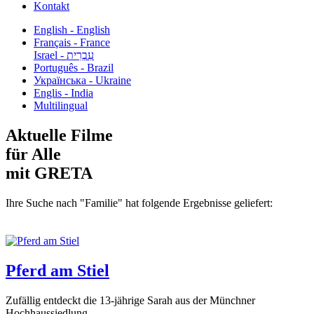
Kontakt
English - English
Français - France
עִבְרִית - Israel
Português - Brazil
Українська - Ukraine
Englis - India
Multilingual
Aktuelle Filme
für Alle
mit GRETA
Ihre Suche nach "Familie" hat folgende Ergebnisse geliefert:
Pferd am Stiel
Zufällig entdeckt die 13-jährige Sarah aus der Münchner
Hochhaussiedlung...