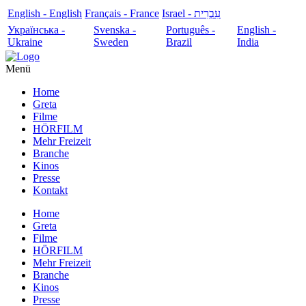
English - English
Français - France
עִבְרִית - Israel
Українська -
Svenska -
Português -
English -
Ukraine
Sweden
Brazil
India
Menü
Home
Greta
Filme
HÖRFILM
Mehr Freizeit
Branche
Kinos
Presse
Kontakt
Home
Greta
Filme
HÖRFILM
Mehr Freizeit
Branche
Kinos
Presse