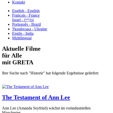
Kontakt
English - English
Français - France
עִבְרִית - Israel
Português - Brazil
Українська - Ukraine
Englis - India
Multilingual
Aktuelle Filme
für Alle
mit GRETA
Ihre Suche nach "Historie" hat folgende Ergebnisse geliefert:
The Testament of Ann Lee
Ann Lee (Amanda Seyfried) wächst im vorindustriellen
Manchester...