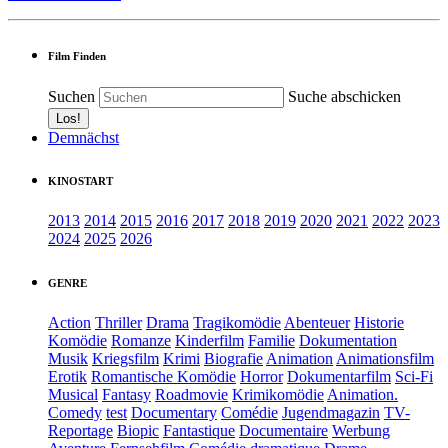
Film Finden
Suchen
Suche abschicken
Demnächst
KINOSTART
2013
2014
2015
2016
2017
2018
2019
2020
2021
2022
2023
2024
2025
2026
GENRE
Action
Thriller
Drama
Tragikomödie
Abenteuer
Historie
Komödie
Romanze
Kinderfilm
Familie
Dokumentation
Musik
Kriegsfilm
Krimi
Biografie
Animation
Animationsfilm
Erotik
Romantische Komödie
Horror
Dokumentarfilm
Sci-Fi
Musical
Fantasy
Roadmovie
Krimikomödie
Animation.
Comedy
test
Documentary
Comédie
Jugendmagazin
TV-
Reportage
Biopic
Fantastique
Documentaire
Werbung