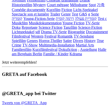
Aventure
Fernsehfilm
Comédie dramatique
Drame
Historienfilm
Mystery
Court métrage
Mélodrame
Spot
가족
Comédie documentée
Kurzfilm
Fiction
Licht-Spektakel
Spectacle son et lumière
Trailer
Genre
Test
G&S
g
Serie
קומדיה
Young-Fiction-Serie
דרמה קומית
קומדיית פעולה
Test c
Musikfilm
Musikdokumentation
Young Fiction
TV-Serie
Doku
Reportage
Science Fiction
Tanzfilm
Science-Fiction
Lichtspektakel
sdf
Drama TV-Serie
Biographie
Docutainment
Filmfestival
Western
Festival
Romantik
TV-Sendung
Spielfilm
Genres
Horror-Thriller
Satire
Divers
History
True
Crime
TV-Show
Multimedia-Installation
Martial Arts
Familienfilm
Kurzfilmfestival
Dokufiction
-
Austellung
Halle
am Berghain Berlin
Familie / Kinder
Kdrama
Jetzt weiterempfehlen!
GRETA auf Facebook
@GRETA_app bei Twitter
Tweets von @GRETA_App