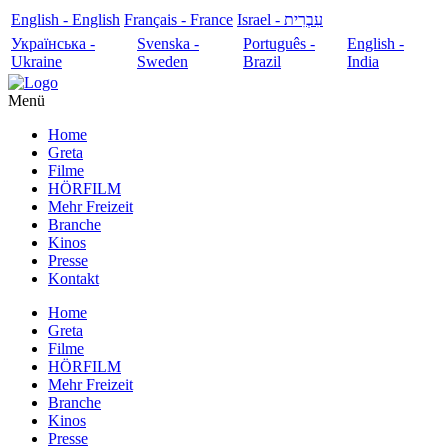
English - English
Français - France
עִבְרִית - Israel
Українська -
Svenska -
Português -
English -
Ukraine
Sweden
Brazil
India
Menü
Home
Greta
Filme
HÖRFILM
Mehr Freizeit
Branche
Kinos
Presse
Kontakt
Home
Greta
Filme
HÖRFILM
Mehr Freizeit
Branche
Kinos
Presse