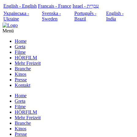
English - English
Français - France
עִבְרִית - Israel
Українська -
Svenska -
Português -
English -
Ukraine
Sweden
Brazil
India
Menü
Home
Greta
Filme
HÖRFILM
Mehr Freizeit
Branche
Kinos
Presse
Kontakt
Home
Greta
Filme
HÖRFILM
Mehr Freizeit
Branche
Kinos
Presse