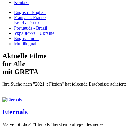
Kontakt
English - English
Français - France
עִבְרִית - Israel
Português - Brazil
Українська - Ukraine
Englis - India
Multilingual
Aktuelle Filme
für Alle
mit GRETA
Ihre Suche nach "2021 :: Fiction" hat folgende Ergebnisse geliefert:
Eternals
Marvel Studios‘ “Eternals” heißt ein aufregendes neues...