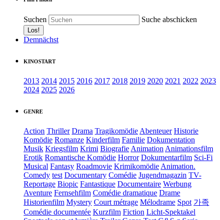
Suchen
Suche abschicken
Demnächst
KINOSTART
2013
2014
2015
2016
2017
2018
2019
2020
2021
2022
2023
2024
2025
2026
GENRE
Action
Thriller
Drama
Tragikomödie
Abenteuer
Historie
Komödie
Romanze
Kinderfilm
Familie
Dokumentation
Musik
Kriegsfilm
Krimi
Biografie
Animation
Animationsfilm
Erotik
Romantische Komödie
Horror
Dokumentarfilm
Sci-Fi
Musical
Fantasy
Roadmovie
Krimikomödie
Animation.
Comedy
test
Documentary
Comédie
Jugendmagazin
TV-
Reportage
Biopic
Fantastique
Documentaire
Werbung
Aventure
Fernsehfilm
Comédie dramatique
Drame
Historienfilm
Mystery
Court métrage
Mélodrame
Spot
가족
Comédie documentée
Kurzfilm
Fiction
Licht-Spektakel