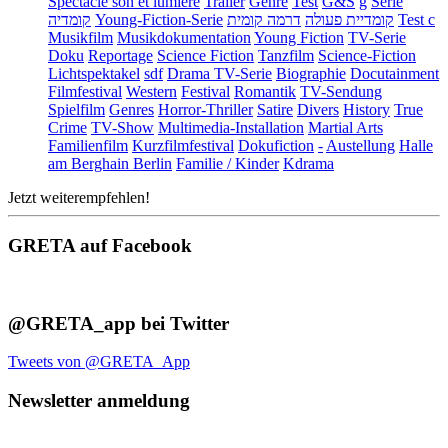
Spectacle son et lumière
Trailer
Genre
Test
G&S
g
Serie
קומדיה
Young-Fiction-Serie
דרמה קומית
קומדיית פעולה
Test c
Musikfilm
Musikdokumentation
Young Fiction
TV-Serie
Doku
Reportage
Science Fiction
Tanzfilm
Science-Fiction
Lichtspektakel
sdf
Drama TV-Serie
Biographie
Docutainment
Filmfestival
Western
Festival
Romantik
TV-Sendung
Spielfilm
Genres
Horror-Thriller
Satire
Divers
History
True
Crime
TV-Show
Multimedia-Installation
Martial Arts
Familienfilm
Kurzfilmfestival
Dokufiction
-
Austellung
Halle
am Berghain Berlin
Familie / Kinder
Kdrama
Jetzt weiterempfehlen!
GRETA auf Facebook
@GRETA_app bei Twitter
Tweets von @GRETA_App
Newsletter anmeldung