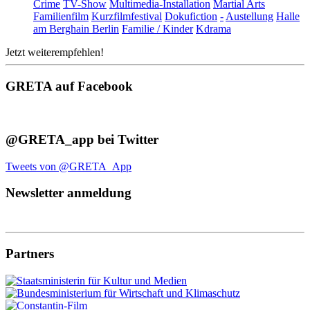
Crime
TV-Show
Multimedia-Installation
Martial Arts
Familienfilm
Kurzfilmfestival
Dokufiction
-
Austellung
Halle
am Berghain Berlin
Familie / Kinder
Kdrama
Jetzt weiterempfehlen!
GRETA auf Facebook
@GRETA_app bei Twitter
Tweets von @GRETA_App
Newsletter anmeldung
Partners