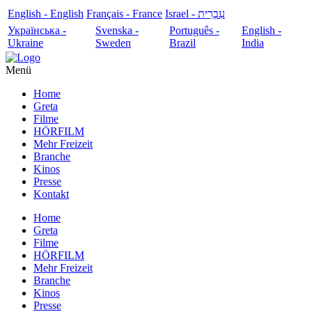
English - English
Français - France
עִבְרִית - Israel
Українська -
Svenska -
Português -
English -
Ukraine
Sweden
Brazil
India
Menü
Home
Greta
Filme
HÖRFILM
Mehr Freizeit
Branche
Kinos
Presse
Kontakt
Home
Greta
Filme
HÖRFILM
Mehr Freizeit
Branche
Kinos
Presse