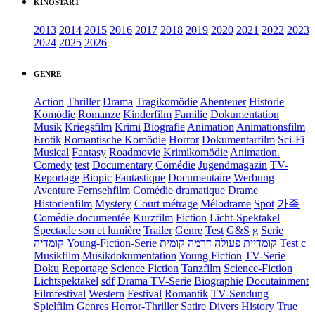
KINOSTART
2013
2014
2015
2016
2017
2018
2019
2020
2021
2022
2023
2024
2025
2026
GENRE
Action
Thriller
Drama
Tragikomödie
Abenteuer
Historie
Komödie
Romanze
Kinderfilm
Familie
Dokumentation
Musik
Kriegsfilm
Krimi
Biografie
Animation
Animationsfilm
Erotik
Romantische Komödie
Horror
Dokumentarfilm
Sci-Fi
Musical
Fantasy
Roadmovie
Krimikomödie
Animation.
Comedy
test
Documentary
Comédie
Jugendmagazin
TV-
Reportage
Biopic
Fantastique
Documentaire
Werbung
Aventure
Fernsehfilm
Comédie dramatique
Drame
Historienfilm
Mystery
Court métrage
Mélodrame
Spot
가족
Comédie documentée
Kurzfilm
Fiction
Licht-Spektakel
Spectacle son et lumière
Trailer
Genre
Test
G&S
g
Serie
קומדיה
Young-Fiction-Serie
דרמה קומית
קומדיית פעולה
Test c
Musikfilm
Musikdokumentation
Young Fiction
TV-Serie
Doku
Reportage
Science Fiction
Tanzfilm
Science-Fiction
Lichtspektakel
sdf
Drama TV-Serie
Biographie
Docutainment
Filmfestival
Western
Festival
Romantik
TV-Sendung
Spielfilm
Genres
Horror-Thriller
Satire
Divers
History
True