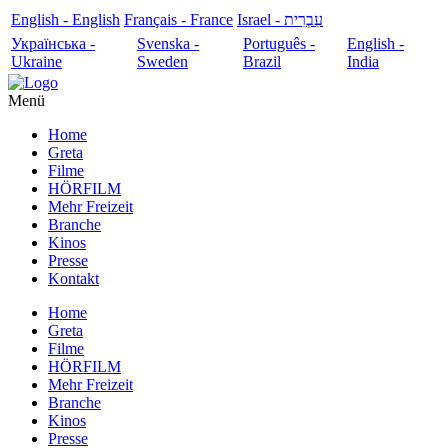
English - English
Français - France
עִבְרִית - Israel
Українська -
Svenska -
Português -
English -
Ukraine
Sweden
Brazil
India
Menü
Home
Greta
Filme
HÖRFILM
Mehr Freizeit
Branche
Kinos
Presse
Kontakt
Home
Greta
Filme
HÖRFILM
Mehr Freizeit
Branche
Kinos
Presse