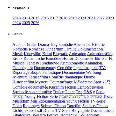
KINOSTART
2013
2014
2015
2016
2017
2018
2019
2020
2021
2022
2023
2024
2025
2026
GENRE
Action
Thriller
Drama
Tragikomödie
Abenteuer
Historie
Komödie
Romanze
Kinderfilm
Familie
Dokumentation
Musik
Kriegsfilm
Krimi
Biografie
Animation
Animationsfilm
Erotik
Romantische Komödie
Horror
Dokumentarfilm
Sci-Fi
Musical
Fantasy
Roadmovie
Krimikomödie
Animation.
Comedy
test
Documentary
Comédie
Jugendmagazin
TV-
Reportage
Biopic
Fantastique
Documentaire
Werbung
Aventure
Fernsehfilm
Comédie dramatique
Drame
Historienfilm
Mystery
Court métrage
Mélodrame
Spot
가족
Comédie documentée
Kurzfilm
Fiction
Licht-Spektakel
Spectacle son et lumière
Trailer
Genre
Test
G&S
g
Serie
קומדיה
Young-Fiction-Serie
דרמה קומית
קומדיית פעולה
Test c
Musikfilm
Musikdokumentation
Young Fiction
TV-Serie
Doku
Reportage
Science Fiction
Tanzfilm
Science-Fiction
Lichtspektakel
sdf
Drama TV-Serie
Biographie
Docutainment
Filmfestival
Western
Festival
Romantik
TV-Sendung