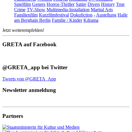
Spielfilm
Genres
Horror-Thriller
Satire
Divers
History
True
Crime
TV-Show
Multimedia-Installation
Martial Arts
Familienfilm
Kurzfilmfestival
Dokufiction
-
Austellung
Halle
am Berghain Berlin
Familie / Kinder
Kdrama
Jetzt weiterempfehlen!
GRETA auf Facebook
@GRETA_app bei Twitter
Tweets von @GRETA_App
Newsletter anmeldung
Partners