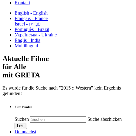
Kontakt
English - English
Français - France
עִבְרִית - Israel
Português - Brazil
Українська - Ukraine
Englis - India
Multilingual
Aktuelle Filme
für Alle
mit GRETA
Es wurde für die Suche nach "2015 :: Western" kein Ergebnis
gefunden!
Film Finden
Suchen
Suche abschicken
Demnächst