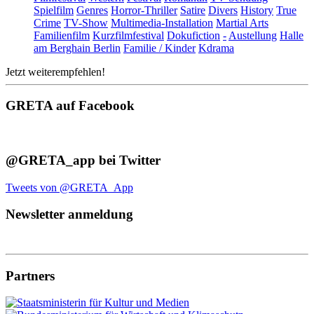
Spielfilm
Genres
Horror-Thriller
Satire
Divers
History
True
Crime
TV-Show
Multimedia-Installation
Martial Arts
Familienfilm
Kurzfilmfestival
Dokufiction
-
Austellung
Halle
am Berghain Berlin
Familie / Kinder
Kdrama
Jetzt weiterempfehlen!
GRETA auf Facebook
@GRETA_app bei Twitter
Tweets von @GRETA_App
Newsletter anmeldung
Partners