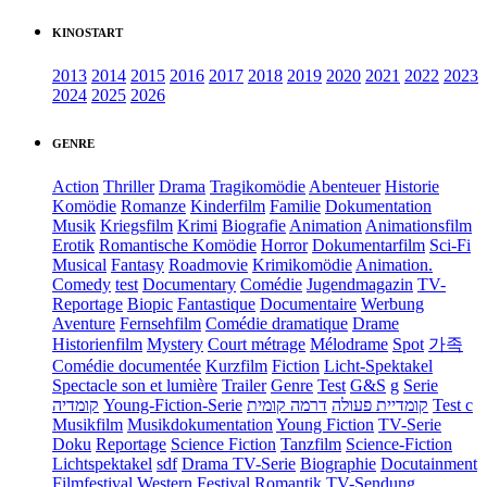
KINOSTART
2013
2014
2015
2016
2017
2018
2019
2020
2021
2022
2023
2024
2025
2026
GENRE
Action
Thriller
Drama
Tragikomödie
Abenteuer
Historie
Komödie
Romanze
Kinderfilm
Familie
Dokumentation
Musik
Kriegsfilm
Krimi
Biografie
Animation
Animationsfilm
Erotik
Romantische Komödie
Horror
Dokumentarfilm
Sci-Fi
Musical
Fantasy
Roadmovie
Krimikomödie
Animation.
Comedy
test
Documentary
Comédie
Jugendmagazin
TV-
Reportage
Biopic
Fantastique
Documentaire
Werbung
Aventure
Fernsehfilm
Comédie dramatique
Drame
Historienfilm
Mystery
Court métrage
Mélodrame
Spot
가족
Comédie documentée
Kurzfilm
Fiction
Licht-Spektakel
Spectacle son et lumière
Trailer
Genre
Test
G&S
g
Serie
קומדיה
Young-Fiction-Serie
דרמה קומית
קומדיית פעולה
Test c
Musikfilm
Musikdokumentation
Young Fiction
TV-Serie
Doku
Reportage
Science Fiction
Tanzfilm
Science-Fiction
Lichtspektakel
sdf
Drama TV-Serie
Biographie
Docutainment
Filmfestival
Western
Festival
Romantik
TV-Sendung