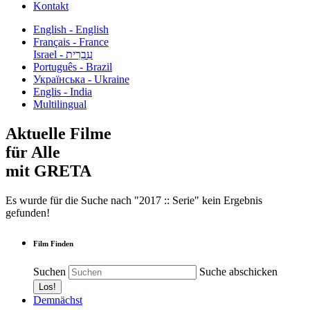
Kontakt
English - English
Français - France
עִבְרִית - Israel
Português - Brazil
Українська - Ukraine
Englis - India
Multilingual
Aktuelle Filme
für Alle
mit GRETA
Es wurde für die Suche nach "2017 :: Serie" kein Ergebnis
gefunden!
Film Finden
Suchen
Suche abschicken
Demnächst