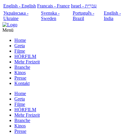
English - English
Français - France
עִבְרִית - Israel
Українська -
Svenska -
Português -
English -
Ukraine
Sweden
Brazil
India
Menü
Home
Greta
Filme
HÖRFILM
Mehr Freizeit
Branche
Kinos
Presse
Kontakt
Home
Greta
Filme
HÖRFILM
Mehr Freizeit
Branche
Kinos
Presse