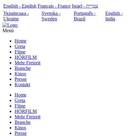
English - English
Français - France
עִבְרִית - Israel
Українська -
Svenska -
Português -
English -
Ukraine
Sweden
Brazil
India
Menü
Home
Greta
Filme
HÖRFILM
Mehr Freizeit
Branche
Kinos
Presse
Kontakt
Home
Greta
Filme
HÖRFILM
Mehr Freizeit
Branche
Kinos
Presse