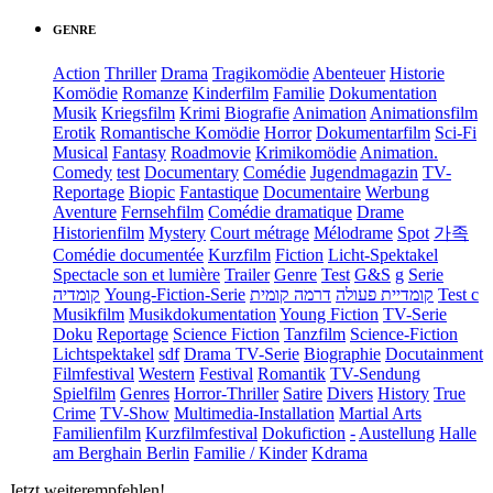
GENRE
Action
Thriller
Drama
Tragikomödie
Abenteuer
Historie
Komödie
Romanze
Kinderfilm
Familie
Dokumentation
Musik
Kriegsfilm
Krimi
Biografie
Animation
Animationsfilm
Erotik
Romantische Komödie
Horror
Dokumentarfilm
Sci-Fi
Musical
Fantasy
Roadmovie
Krimikomödie
Animation.
Comedy
test
Documentary
Comédie
Jugendmagazin
TV-
Reportage
Biopic
Fantastique
Documentaire
Werbung
Aventure
Fernsehfilm
Comédie dramatique
Drame
Historienfilm
Mystery
Court métrage
Mélodrame
Spot
가족
Comédie documentée
Kurzfilm
Fiction
Licht-Spektakel
Spectacle son et lumière
Trailer
Genre
Test
G&S
g
Serie
קומדיה
Young-Fiction-Serie
דרמה קומית
קומדיית פעולה
Test c
Musikfilm
Musikdokumentation
Young Fiction
TV-Serie
Doku
Reportage
Science Fiction
Tanzfilm
Science-Fiction
Lichtspektakel
sdf
Drama TV-Serie
Biographie
Docutainment
Filmfestival
Western
Festival
Romantik
TV-Sendung
Spielfilm
Genres
Horror-Thriller
Satire
Divers
History
True
Crime
TV-Show
Multimedia-Installation
Martial Arts
Familienfilm
Kurzfilmfestival
Dokufiction
-
Austellung
Halle
am Berghain Berlin
Familie / Kinder
Kdrama
Jetzt weiterempfehlen!