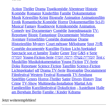
Action
Thriller
Drama
Tragikomödie
Abenteuer
Historie
Komödie
Romanze
Kinderfilm
Familie
Dokumentation
Musik
Kriegsfilm
Krimi
Biografie
Animation
Animationsfilm
Erotik
Romantische Komödie
Horror
Dokumentarfilm
Sci-Fi
Musical
Fantasy
Roadmovie
Krimikomödie
Animation.
Comedy
test
Documentary
Comédie
Jugendmagazin
TV-
Reportage
Biopic
Fantastique
Documentaire
Werbung
Aventure
Fernsehfilm
Comédie dramatique
Drame
Historienfilm
Mystery
Court métrage
Mélodrame
Spot
가족
Comédie documentée
Kurzfilm
Fiction
Licht-Spektakel
Spectacle son et lumière
Trailer
Genre
Test
G&S
g
Serie
קומדיה
Young-Fiction-Serie
דרמה קומית
קומדיית פעולה
Test c
Musikfilm
Musikdokumentation
Young Fiction
TV-Serie
Doku
Reportage
Science Fiction
Tanzfilm
Science-Fiction
Lichtspektakel
sdf
Drama TV-Serie
Biographie
Docutainment
Filmfestival
Western
Festival
Romantik
TV-Sendung
Spielfilm
Genres
Horror-Thriller
Satire
Divers
History
True
Crime
TV-Show
Multimedia-Installation
Martial Arts
Familienfilm
Kurzfilmfestival
Dokufiction
-
Austellung
Halle
am Berghain Berlin
Familie / Kinder
Kdrama
Jetzt weiterempfehlen!