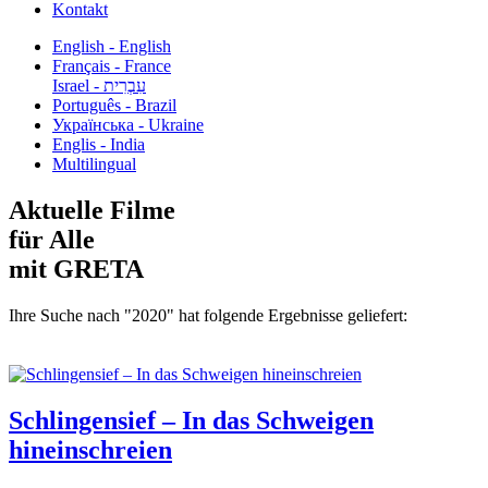
Kontakt
English - English
Français - France
עִבְרִית - Israel
Português - Brazil
Українська - Ukraine
Englis - India
Multilingual
Aktuelle Filme
für Alle
mit GRETA
Ihre Suche nach "2020" hat folgende Ergebnisse geliefert:
Schlingensief – In das Schweigen
hineinschreien