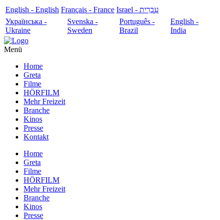
English - English
Français - France
עִבְרִית - Israel
Українська -
Svenska -
Português -
English -
Ukraine
Sweden
Brazil
India
Menü
Home
Greta
Filme
HÖRFILM
Mehr Freizeit
Branche
Kinos
Presse
Kontakt
Home
Greta
Filme
HÖRFILM
Mehr Freizeit
Branche
Kinos
Presse