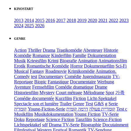
KINOSTART
2013
2014
2015
2016
2017
2018
2019
2020
2021
2022
2023
2024
2025
2026
GENRE
Action
Thriller
Drama
Tragikomödie
Abenteuer
Historie
Komödie
Romanze
Kinderfilm
Familie
Dokumentation
Musik
Kriegsfilm
Krimi
Biografie
Animation
Animationsfilm
Erotik
Romantische Komödie
Horror
Dokumentarfilm
Sci-Fi
Musical
Fantasy
Roadmovie
Krimikomödie
Animation.
Comedy
test
Documentary
Comédie
Jugendmagazin
TV-
Reportage
Biopic
Fantastique
Documentaire
Werbung
Aventure
Fernsehfilm
Comédie dramatique
Drame
Historienfilm
Mystery
Court métrage
Mélodrame
Spot
가족
Comédie documentée
Kurzfilm
Fiction
Licht-Spektakel
Spectacle son et lumière
Trailer
Genre
Test
G&S
g
Serie
קומדיה
Young-Fiction-Serie
דרמה קומית
קומדיית פעולה
Test c
Musikfilm
Musikdokumentation
Young Fiction
TV-Serie
Doku
Reportage
Science Fiction
Tanzfilm
Science-Fiction
Lichtspektakel
sdf
Drama TV-Serie
Biographie
Docutainment
Filmfestival
Western
Festival
Romantik
TV-Sendung