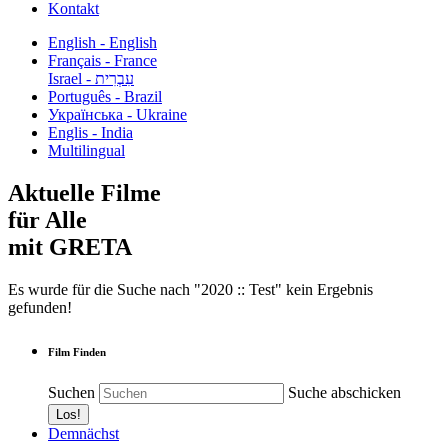
Kontakt
English - English
Français - France
עִבְרִית - Israel
Português - Brazil
Українська - Ukraine
Englis - India
Multilingual
Aktuelle Filme
für Alle
mit GRETA
Es wurde für die Suche nach "2020 :: Test" kein Ergebnis
gefunden!
Film Finden
Suchen
Suche abschicken
Demnächst