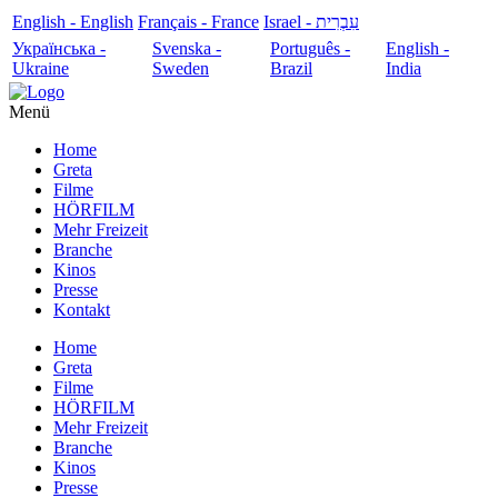
English - English
Français - France
עִבְרִית - Israel
Українська -
Svenska -
Português -
English -
Ukraine
Sweden
Brazil
India
Menü
Home
Greta
Filme
HÖRFILM
Mehr Freizeit
Branche
Kinos
Presse
Kontakt
Home
Greta
Filme
HÖRFILM
Mehr Freizeit
Branche
Kinos
Presse