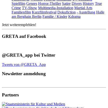
Spielfilm
Genres
Horror-Thriller
Satire
Divers
History
True
Crime
TV-Show
Multimedia-Installation
Martial Arts
Familienfilm
Kurzfilmfestival
Dokufiction
-
Austellung
Halle
am Berghain Berlin
Familie / Kinder
Kdrama
Jetzt weiterempfehlen!
GRETA auf Facebook
@GRETA_app bei Twitter
Tweets von @GRETA_App
Newsletter anmeldung
Partners