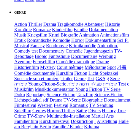
GENRE
Action
Thriller
Drama
Tragikomödie
Abenteuer
Historie
Komödie
Romanze
Kinderfilm
Familie
Dokumentation
Musik
Kriegsfilm
Krimi
Biografie
Animation
Animationsfilm
Erotik
Romantische Komödie
Horror
Dokumentarfilm
Sci-Fi
Musical
Fantasy
Roadmovie
Krimikomödie
Animation.
Comedy
test
Documentary
Comédie
Jugendmagazin
TV-
Reportage
Biopic
Fantastique
Documentaire
Werbung
Aventure
Fernsehfilm
Comédie dramatique
Drame
Historienfilm
Mystery
Court métrage
Mélodrame
Spot
가족
Comédie documentée
Kurzfilm
Fiction
Licht-Spektakel
Spectacle son et lumière
Trailer
Genre
Test
G&S
g
Serie
קומדיה
Young-Fiction-Serie
דרמה קומית
קומדיית פעולה
Test c
Musikfilm
Musikdokumentation
Young Fiction
TV-Serie
Doku
Reportage
Science Fiction
Tanzfilm
Science-Fiction
Lichtspektakel
sdf
Drama TV-Serie
Biographie
Docutainment
Filmfestival
Western
Festival
Romantik
TV-Sendung
Spielfilm
Genres
Horror-Thriller
Satire
Divers
History
True
Crime
TV-Show
Multimedia-Installation
Martial Arts
Familienfilm
Kurzfilmfestival
Dokufiction
-
Austellung
Halle
am Berghain Berlin
Familie / Kinder
Kdrama