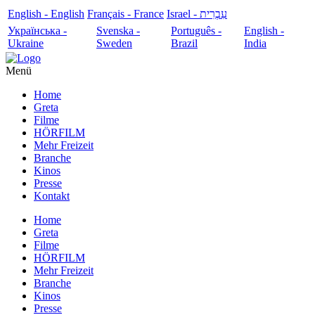
English - English
Français - France
עִבְרִית - Israel
Українська -
Svenska -
Português -
English -
Ukraine
Sweden
Brazil
India
Menü
Home
Greta
Filme
HÖRFILM
Mehr Freizeit
Branche
Kinos
Presse
Kontakt
Home
Greta
Filme
HÖRFILM
Mehr Freizeit
Branche
Kinos
Presse