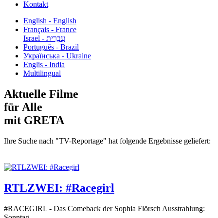
Kontakt
English - English
Français - France
עִבְרִית - Israel
Português - Brazil
Українська - Ukraine
Englis - India
Multilingual
Aktuelle Filme
für Alle
mit GRETA
Ihre Suche nach "TV-Reportage" hat folgende Ergebnisse geliefert:
RTLZWEI: #Racegirl
#RACEGIRL - Das Comeback der Sophia Flörsch Ausstrahlung:
Sonntag...