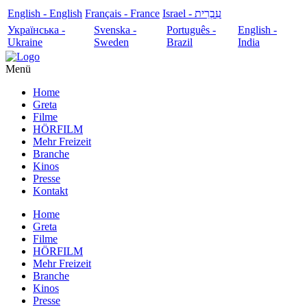
English - English
Français - France
עִבְרִית - Israel
Українська -
Svenska -
Português -
English -
Ukraine
Sweden
Brazil
India
Menü
Home
Greta
Filme
HÖRFILM
Mehr Freizeit
Branche
Kinos
Presse
Kontakt
Home
Greta
Filme
HÖRFILM
Mehr Freizeit
Branche
Kinos
Presse