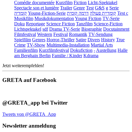
Comédie documentée
Kurzfilm
Fiction
Licht-Spektakel
Spectacle son et lumière
Trailer
Genre
Test
G&S
g
Serie
קומדיה
Young-Fiction-Serie
דרמה קומית
קומדיית פעולה
Test c
Musikfilm
Musikdokumentation
Young Fiction
TV-Serie
Doku
Reportage
Science Fiction
Tanzfilm
Science-Fiction
Lichtspektakel
sdf
Drama TV-Serie
Biographie
Docutainment
Filmfestival
Western
Festival
Romantik
TV-Sendung
Spielfilm
Genres
Horror-Thriller
Satire
Divers
History
True
Crime
TV-Show
Multimedia-Installation
Martial Arts
Familienfilm
Kurzfilmfestival
Dokufiction
-
Austellung
Halle
am Berghain Berlin
Familie / Kinder
Kdrama
Jetzt weiterempfehlen!
GRETA auf Facebook
@GRETA_app bei Twitter
Tweets von @GRETA_App
Newsletter anmeldung