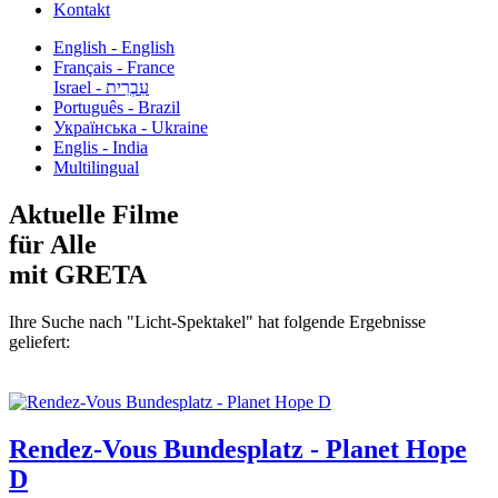
Kontakt
English - English
Français - France
עִבְרִית - Israel
Português - Brazil
Українська - Ukraine
Englis - India
Multilingual
Aktuelle Filme
für Alle
mit GRETA
Ihre Suche nach "Licht-Spektakel" hat folgende Ergebnisse
geliefert:
Rendez-Vous Bundesplatz - Planet Hope
D