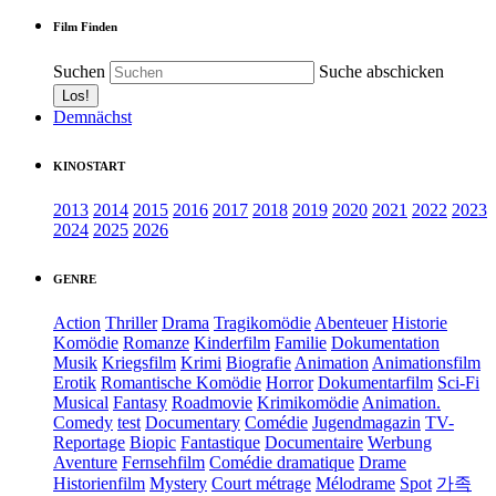
Film Finden
Suchen
Suche abschicken
Demnächst
KINOSTART
2013
2014
2015
2016
2017
2018
2019
2020
2021
2022
2023
2024
2025
2026
GENRE
Action
Thriller
Drama
Tragikomödie
Abenteuer
Historie
Komödie
Romanze
Kinderfilm
Familie
Dokumentation
Musik
Kriegsfilm
Krimi
Biografie
Animation
Animationsfilm
Erotik
Romantische Komödie
Horror
Dokumentarfilm
Sci-Fi
Musical
Fantasy
Roadmovie
Krimikomödie
Animation.
Comedy
test
Documentary
Comédie
Jugendmagazin
TV-
Reportage
Biopic
Fantastique
Documentaire
Werbung
Aventure
Fernsehfilm
Comédie dramatique
Drame
Historienfilm
Mystery
Court métrage
Mélodrame
Spot
가족