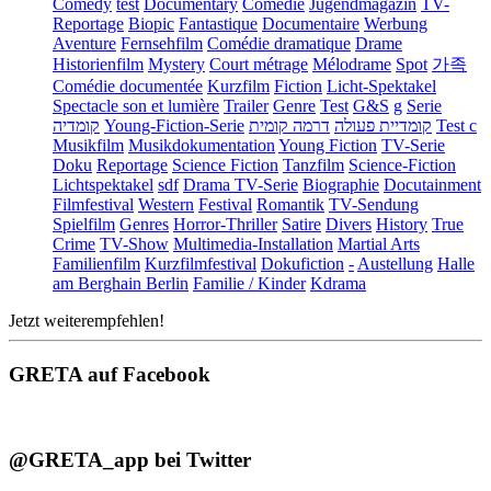
Comedy
test
Documentary
Comédie
Jugendmagazin
TV-
Reportage
Biopic
Fantastique
Documentaire
Werbung
Aventure
Fernsehfilm
Comédie dramatique
Drame
Historienfilm
Mystery
Court métrage
Mélodrame
Spot
가족
Comédie documentée
Kurzfilm
Fiction
Licht-Spektakel
Spectacle son et lumière
Trailer
Genre
Test
G&S
g
Serie
קומדיה
Young-Fiction-Serie
דרמה קומית
קומדיית פעולה
Test c
Musikfilm
Musikdokumentation
Young Fiction
TV-Serie
Doku
Reportage
Science Fiction
Tanzfilm
Science-Fiction
Lichtspektakel
sdf
Drama TV-Serie
Biographie
Docutainment
Filmfestival
Western
Festival
Romantik
TV-Sendung
Spielfilm
Genres
Horror-Thriller
Satire
Divers
History
True
Crime
TV-Show
Multimedia-Installation
Martial Arts
Familienfilm
Kurzfilmfestival
Dokufiction
-
Austellung
Halle
am Berghain Berlin
Familie / Kinder
Kdrama
Jetzt weiterempfehlen!
GRETA auf Facebook
@GRETA_app bei Twitter