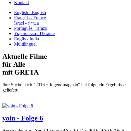
Kontakt
English - English
Français - France
עִבְרִית - Israel
Português - Brazil
Українська - Ukraine
Englis - India
Multilingual
Aktuelle Filme
für Alle
mit GRETA
Ihre Suche nach "2016 :: Jugendmagazin" hat folgende Ergebnisse
geliefert:
yoin - Folge 6
Ausstrahlung auf Sport 1 / normal Sa, 10. Dez 2016, 9:30 h (Wdh....