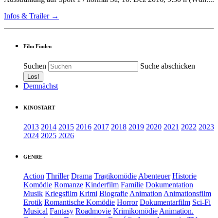
Infos & Trailer →
Film Finden
Suchen
Suche abschicken
Demnächst
KINOSTART
2013
2014
2015
2016
2017
2018
2019
2020
2021
2022
2023
2024
2025
2026
GENRE
Action
Thriller
Drama
Tragikomödie
Abenteuer
Historie
Komödie
Romanze
Kinderfilm
Familie
Dokumentation
Musik
Kriegsfilm
Krimi
Biografie
Animation
Animationsfilm
Erotik
Romantische Komödie
Horror
Dokumentarfilm
Sci-Fi
Musical
Fantasy
Roadmovie
Krimikomödie
Animation.