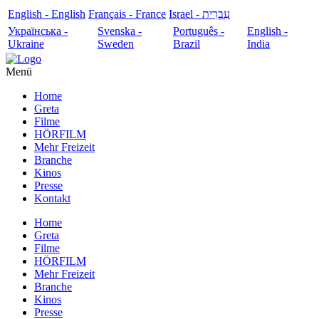
English - English
Français - France
עִבְרִית - Israel
Українська -
Svenska -
Português -
English -
Ukraine
Sweden
Brazil
India
Menü
Home
Greta
Filme
HÖRFILM
Mehr Freizeit
Branche
Kinos
Presse
Kontakt
Home
Greta
Filme
HÖRFILM
Mehr Freizeit
Branche
Kinos
Presse