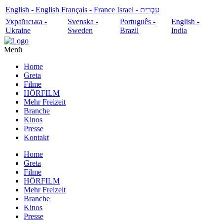
English - English
Français - France
עִבְרִית - Israel
Українська -
Svenska -
Português -
English -
Ukraine
Sweden
Brazil
India
Menü
Home
Greta
Filme
HÖRFILM
Mehr Freizeit
Branche
Kinos
Presse
Kontakt
Home
Greta
Filme
HÖRFILM
Mehr Freizeit
Branche
Kinos
Presse