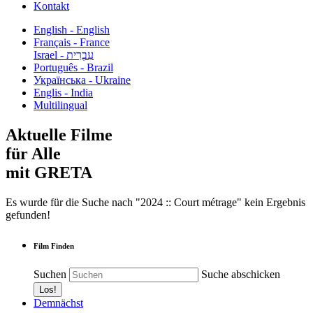
Kontakt
English - English
Français - France
עִבְרִית - Israel
Português - Brazil
Українська - Ukraine
Englis - India
Multilingual
Aktuelle Filme
für Alle
mit GRETA
Es wurde für die Suche nach "2024 :: Court métrage" kein Ergebnis
gefunden!
Film Finden
Suchen
Suche abschicken
Demnächst