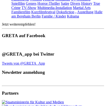
Spielfilm
Genres
Horror-Thriller
Satire
Divers
History
True
Crime
TV-Show
Multimedia-Installation
Martial Arts
Familienfilm
Kurzfilmfestival
Dokufiction
-
Austellung
Halle
am Berghain Berlin
Familie / Kinder
Kdrama
Jetzt weiterempfehlen!
GRETA auf Facebook
@GRETA_app bei Twitter
Tweets von @GRETA_App
Newsletter anmeldung
Partners