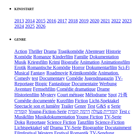
KINOSTART
2013
2014
2015
2016
2017
2018
2019
2020
2021
2022
2023
2024
2025
2026
GENRE
Action
Thriller
Drama
Tragikomödie
Abenteuer
Historie
Komödie
Romanze
Kinderfilm
Familie
Dokumentation
Musik
Kriegsfilm
Krimi
Biografie
Animation
Animationsfilm
Erotik
Romantische Komödie
Horror
Dokumentarfilm
Sci-Fi
Musical
Fantasy
Roadmovie
Krimikomödie
Animation.
Comedy
test
Documentary
Comédie
Jugendmagazin
TV-
Reportage
Biopic
Fantastique
Documentaire
Werbung
Aventure
Fernsehfilm
Comédie dramatique
Drame
Historienfilm
Mystery
Court métrage
Mélodrame
Spot
가족
Comédie documentée
Kurzfilm
Fiction
Licht-Spektakel
Spectacle son et lumière
Trailer
Genre
Test
G&S
g
Serie
קומדיה
Young-Fiction-Serie
דרמה קומית
קומדיית פעולה
Test c
Musikfilm
Musikdokumentation
Young Fiction
TV-Serie
Doku
Reportage
Science Fiction
Tanzfilm
Science-Fiction
Lichtspektakel
sdf
Drama TV-Serie
Biographie
Docutainment
Filmfestival
Western
Festival
Romantik
TV-Sendung