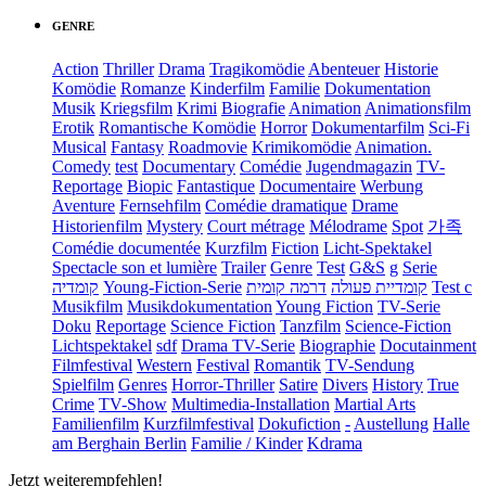
GENRE
Action
Thriller
Drama
Tragikomödie
Abenteuer
Historie
Komödie
Romanze
Kinderfilm
Familie
Dokumentation
Musik
Kriegsfilm
Krimi
Biografie
Animation
Animationsfilm
Erotik
Romantische Komödie
Horror
Dokumentarfilm
Sci-Fi
Musical
Fantasy
Roadmovie
Krimikomödie
Animation.
Comedy
test
Documentary
Comédie
Jugendmagazin
TV-
Reportage
Biopic
Fantastique
Documentaire
Werbung
Aventure
Fernsehfilm
Comédie dramatique
Drame
Historienfilm
Mystery
Court métrage
Mélodrame
Spot
가족
Comédie documentée
Kurzfilm
Fiction
Licht-Spektakel
Spectacle son et lumière
Trailer
Genre
Test
G&S
g
Serie
קומדיה
Young-Fiction-Serie
דרמה קומית
קומדיית פעולה
Test c
Musikfilm
Musikdokumentation
Young Fiction
TV-Serie
Doku
Reportage
Science Fiction
Tanzfilm
Science-Fiction
Lichtspektakel
sdf
Drama TV-Serie
Biographie
Docutainment
Filmfestival
Western
Festival
Romantik
TV-Sendung
Spielfilm
Genres
Horror-Thriller
Satire
Divers
History
True
Crime
TV-Show
Multimedia-Installation
Martial Arts
Familienfilm
Kurzfilmfestival
Dokufiction
-
Austellung
Halle
am Berghain Berlin
Familie / Kinder
Kdrama
Jetzt weiterempfehlen!