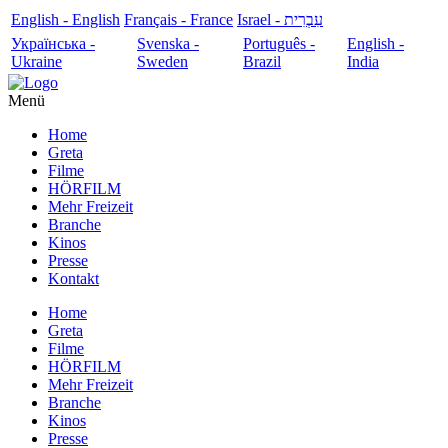
English - English
Français - France
עִבְרִית - Israel
Українська -
Svenska -
Português -
English -
Ukraine
Sweden
Brazil
India
Menü
Home
Greta
Filme
HÖRFILM
Mehr Freizeit
Branche
Kinos
Presse
Kontakt
Home
Greta
Filme
HÖRFILM
Mehr Freizeit
Branche
Kinos
Presse