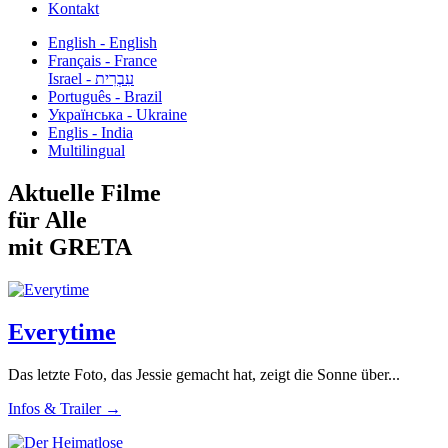
Kontakt
English - English
Français - France
עִבְרִית - Israel
Português - Brazil
Українська - Ukraine
Englis - India
Multilingual
Aktuelle Filme
für Alle
mit GRETA
Everytime
Das letzte Foto, das Jessie gemacht hat, zeigt die Sonne über...
Infos & Trailer →