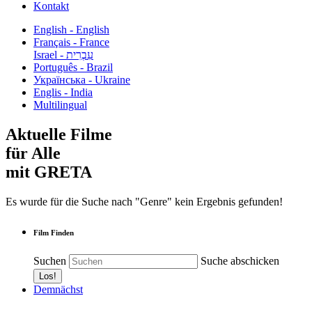
Kontakt
English - English
Français - France
עִבְרִית - Israel
Português - Brazil
Українська - Ukraine
Englis - India
Multilingual
Aktuelle Filme
für Alle
mit GRETA
Es wurde für die Suche nach "Genre" kein Ergebnis gefunden!
Film Finden
Suchen
Suche abschicken
Demnächst