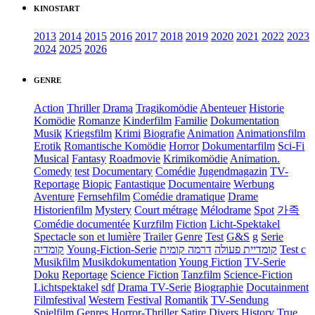
KINOSTART
2013
2014
2015
2016
2017
2018
2019
2020
2021
2022
2023
2024
2025
2026
GENRE
Action
Thriller
Drama
Tragikomödie
Abenteuer
Historie
Komödie
Romanze
Kinderfilm
Familie
Dokumentation
Musik
Kriegsfilm
Krimi
Biografie
Animation
Animationsfilm
Erotik
Romantische Komödie
Horror
Dokumentarfilm
Sci-Fi
Musical
Fantasy
Roadmovie
Krimikomödie
Animation.
Comedy
test
Documentary
Comédie
Jugendmagazin
TV-
Reportage
Biopic
Fantastique
Documentaire
Werbung
Aventure
Fernsehfilm
Comédie dramatique
Drame
Historienfilm
Mystery
Court métrage
Mélodrame
Spot
가족
Comédie documentée
Kurzfilm
Fiction
Licht-Spektakel
Spectacle son et lumière
Trailer
Genre
Test
G&S
g
Serie
קומדיה
Young-Fiction-Serie
דרמה קומית
קומדיית פעולה
Test c
Musikfilm
Musikdokumentation
Young Fiction
TV-Serie
Doku
Reportage
Science Fiction
Tanzfilm
Science-Fiction
Lichtspektakel
sdf
Drama TV-Serie
Biographie
Docutainment
Filmfestival
Western
Festival
Romantik
TV-Sendung
Spielfilm
Genres
Horror-Thriller
Satire
Divers
History
True