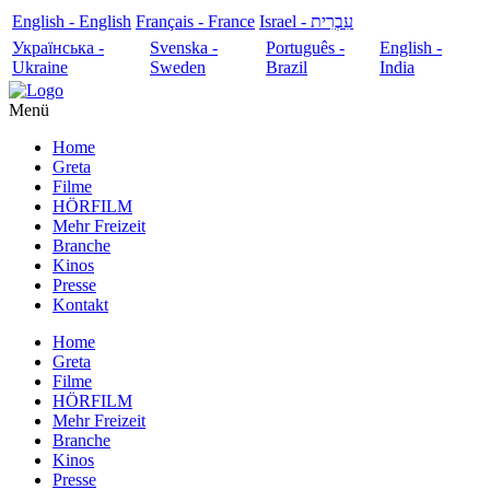
English - English
Français - France
עִבְרִית - Israel
Українська -
Svenska -
Português -
English -
Ukraine
Sweden
Brazil
India
Menü
Home
Greta
Filme
HÖRFILM
Mehr Freizeit
Branche
Kinos
Presse
Kontakt
Home
Greta
Filme
HÖRFILM
Mehr Freizeit
Branche
Kinos
Presse