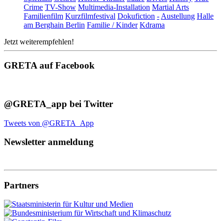
Crime
TV-Show
Multimedia-Installation
Martial Arts
Familienfilm
Kurzfilmfestival
Dokufiction
-
Austellung
Halle
am Berghain Berlin
Familie / Kinder
Kdrama
Jetzt weiterempfehlen!
GRETA auf Facebook
@GRETA_app bei Twitter
Tweets von @GRETA_App
Newsletter anmeldung
Partners