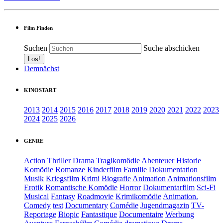
Film Finden
Suchen
Suche abschicken
Demnächst
KINOSTART
2013
2014
2015
2016
2017
2018
2019
2020
2021
2022
2023
2024
2025
2026
GENRE
Action
Thriller
Drama
Tragikomödie
Abenteuer
Historie
Komödie
Romanze
Kinderfilm
Familie
Dokumentation
Musik
Kriegsfilm
Krimi
Biografie
Animation
Animationsfilm
Erotik
Romantische Komödie
Horror
Dokumentarfilm
Sci-Fi
Musical
Fantasy
Roadmovie
Krimikomödie
Animation.
Comedy
test
Documentary
Comédie
Jugendmagazin
TV-
Reportage
Biopic
Fantastique
Documentaire
Werbung