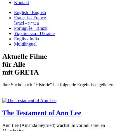
Kontakt
English - English
Français - France
עִבְרִית - Israel
Português - Brazil
Українська - Ukraine
Englis - India
Multilingual
Aktuelle Filme
für Alle
mit GRETA
Ihre Suche nach "Historie" hat folgende Ergebnisse geliefert:
The Testament of Ann Lee
Ann Lee (Amanda Seyfried) wächst im vorindustriellen
Manchester...