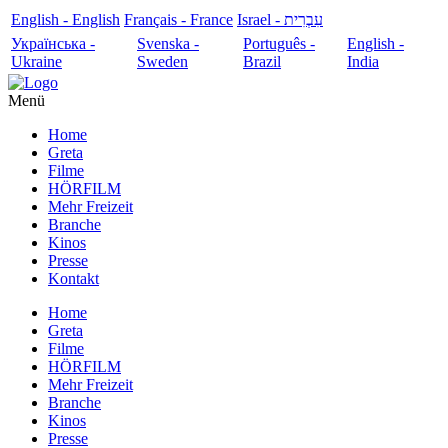
English - English
Français - France
עִבְרִית - Israel
Українська -
Svenska -
Português -
English -
Ukraine
Sweden
Brazil
India
Menü
Home
Greta
Filme
HÖRFILM
Mehr Freizeit
Branche
Kinos
Presse
Kontakt
Home
Greta
Filme
HÖRFILM
Mehr Freizeit
Branche
Kinos
Presse