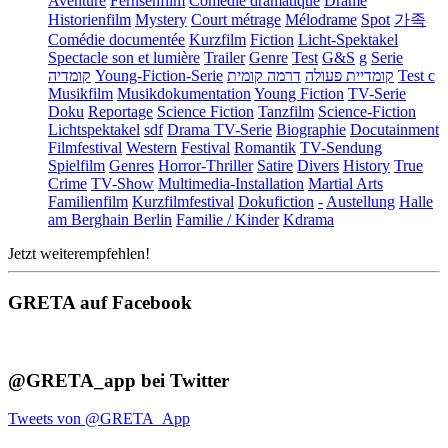
Aventure
Fernsehfilm
Comédie dramatique
Drame
Historienfilm
Mystery
Court métrage
Mélodrame
Spot
가족
Comédie documentée
Kurzfilm
Fiction
Licht-Spektakel
Spectacle son et lumière
Trailer
Genre
Test
G&S
g
Serie
קומדיה
Young-Fiction-Serie
דרמה קומית
קומדיית פעולה
Test c
Musikfilm
Musikdokumentation
Young Fiction
TV-Serie
Doku
Reportage
Science Fiction
Tanzfilm
Science-Fiction
Lichtspektakel
sdf
Drama TV-Serie
Biographie
Docutainment
Filmfestival
Western
Festival
Romantik
TV-Sendung
Spielfilm
Genres
Horror-Thriller
Satire
Divers
History
True
Crime
TV-Show
Multimedia-Installation
Martial Arts
Familienfilm
Kurzfilmfestival
Dokufiction
-
Austellung
Halle
am Berghain Berlin
Familie / Kinder
Kdrama
Jetzt weiterempfehlen!
GRETA auf Facebook
@GRETA_app bei Twitter
Tweets von @GRETA_App