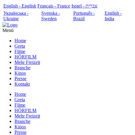
English - English
Français - France
עִבְרִית - Israel
Українська -
Svenska -
Português -
English -
Ukraine
Sweden
Brazil
India
Menü
Home
Greta
Filme
HÖRFILM
Mehr Freizeit
Branche
Kinos
Presse
Kontakt
Home
Greta
Filme
HÖRFILM
Mehr Freizeit
Branche
Kinos
Presse