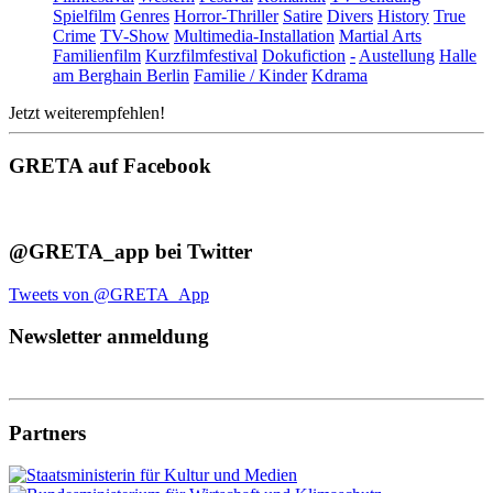
Spielfilm
Genres
Horror-Thriller
Satire
Divers
History
True
Crime
TV-Show
Multimedia-Installation
Martial Arts
Familienfilm
Kurzfilmfestival
Dokufiction
-
Austellung
Halle
am Berghain Berlin
Familie / Kinder
Kdrama
Jetzt weiterempfehlen!
GRETA auf Facebook
@GRETA_app bei Twitter
Tweets von @GRETA_App
Newsletter anmeldung
Partners