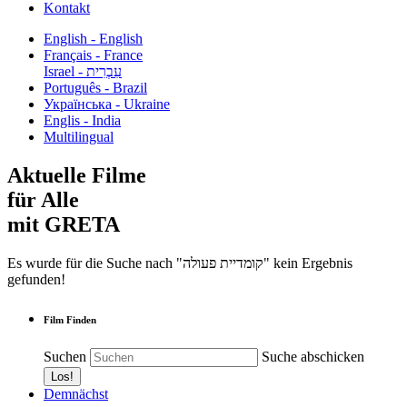
Kontakt
English - English
Français - France
עִבְרִית - Israel
Português - Brazil
Українська - Ukraine
Englis - India
Multilingual
Aktuelle Filme
für Alle
mit GRETA
Es wurde für die Suche nach "קומדיית פעולה" kein Ergebnis
gefunden!
Film Finden
Suchen
Suche abschicken
Demnächst