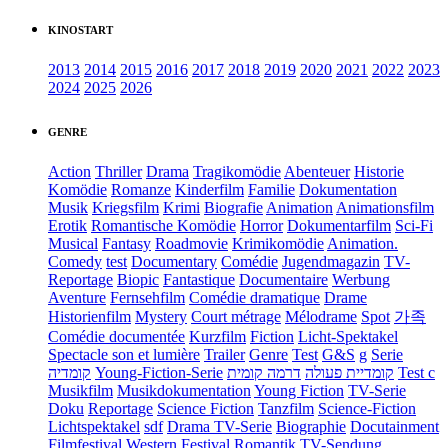
KINOSTART
2013
2014
2015
2016
2017
2018
2019
2020
2021
2022
2023
2024
2025
2026
GENRE
Action
Thriller
Drama
Tragikomödie
Abenteuer
Historie
Komödie
Romanze
Kinderfilm
Familie
Dokumentation
Musik
Kriegsfilm
Krimi
Biografie
Animation
Animationsfilm
Erotik
Romantische Komödie
Horror
Dokumentarfilm
Sci-Fi
Musical
Fantasy
Roadmovie
Krimikomödie
Animation.
Comedy
test
Documentary
Comédie
Jugendmagazin
TV-
Reportage
Biopic
Fantastique
Documentaire
Werbung
Aventure
Fernsehfilm
Comédie dramatique
Drame
Historienfilm
Mystery
Court métrage
Mélodrame
Spot
가족
Comédie documentée
Kurzfilm
Fiction
Licht-Spektakel
Spectacle son et lumière
Trailer
Genre
Test
G&S
g
Serie
קומדיה
Young-Fiction-Serie
דרמה קומית
קומדיית פעולה
Test c
Musikfilm
Musikdokumentation
Young Fiction
TV-Serie
Doku
Reportage
Science Fiction
Tanzfilm
Science-Fiction
Lichtspektakel
sdf
Drama TV-Serie
Biographie
Docutainment
Filmfestival
Western
Festival
Romantik
TV-Sendung