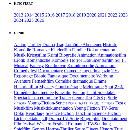
KINOSTART
2013
2014
2015
2016
2017
2018
2019
2020
2021
2022
2023
2024
2025
2026
GENRE
Action
Thriller
Drama
Tragikomödie
Abenteuer
Historie
Komödie
Romanze
Kinderfilm
Familie
Dokumentation
Musik
Kriegsfilm
Krimi
Biografie
Animation
Animationsfilm
Erotik
Romantische Komödie
Horror
Dokumentarfilm
Sci-Fi
Musical
Fantasy
Roadmovie
Krimikomödie
Animation.
Comedy
test
Documentary
Comédie
Jugendmagazin
TV-
Reportage
Biopic
Fantastique
Documentaire
Werbung
Aventure
Fernsehfilm
Comédie dramatique
Drame
Historienfilm
Mystery
Court métrage
Mélodrame
Spot
가족
Comédie documentée
Kurzfilm
Fiction
Licht-Spektakel
Spectacle son et lumière
Trailer
Genre
Test
G&S
g
Serie
קומדיה
Young-Fiction-Serie
דרמה קומית
קומדיית פעולה
Test c
Musikfilm
Musikdokumentation
Young Fiction
TV-Serie
Doku
Reportage
Science Fiction
Tanzfilm
Science-Fiction
Lichtspektakel
sdf
Drama TV-Serie
Biographie
Docutainment
Filmfestival
Western
Festival
Romantik
TV-Sendung
Spielfilm
Genres
Horror-Thriller
Satire
Divers
History
True