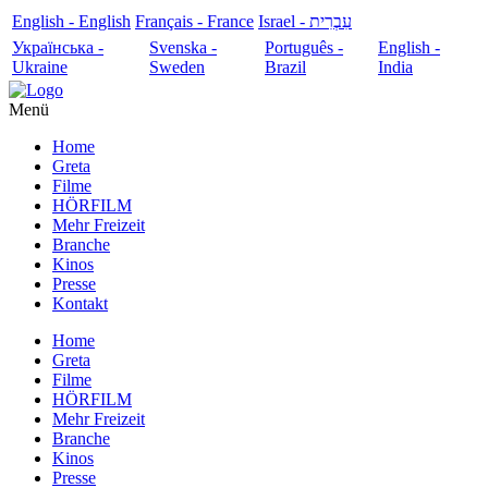
English - English
Français - France
עִבְרִית - Israel
Українська -
Svenska -
Português -
English -
Ukraine
Sweden
Brazil
India
Menü
Home
Greta
Filme
HÖRFILM
Mehr Freizeit
Branche
Kinos
Presse
Kontakt
Home
Greta
Filme
HÖRFILM
Mehr Freizeit
Branche
Kinos
Presse