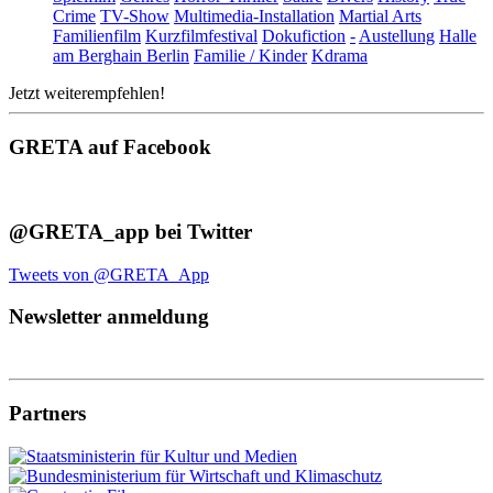
Crime
TV-Show
Multimedia-Installation
Martial Arts
Familienfilm
Kurzfilmfestival
Dokufiction
-
Austellung
Halle
am Berghain Berlin
Familie / Kinder
Kdrama
Jetzt weiterempfehlen!
GRETA auf Facebook
@GRETA_app bei Twitter
Tweets von @GRETA_App
Newsletter anmeldung
Partners