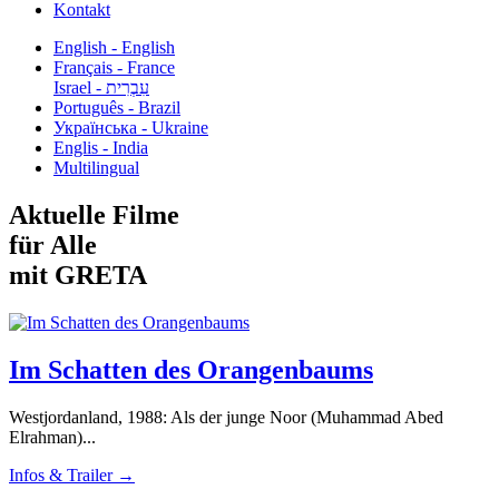
Kontakt
English - English
Français - France
עִבְרִית - Israel
Português - Brazil
Українська - Ukraine
Englis - India
Multilingual
Aktuelle Filme
für Alle
mit GRETA
Im Schatten des Orangenbaums
Westjordanland, 1988: Als der junge Noor (Muhammad Abed
Elrahman)...
Infos & Trailer →