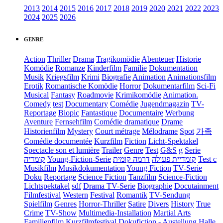
2013
2014
2015
2016
2017
2018
2019
2020
2021
2022
2023
2024
2025
2026
GENRE
Action
Thriller
Drama
Tragikomödie
Abenteuer
Historie
Komödie
Romanze
Kinderfilm
Familie
Dokumentation
Musik
Kriegsfilm
Krimi
Biografie
Animation
Animationsfilm
Erotik
Romantische Komödie
Horror
Dokumentarfilm
Sci-Fi
Musical
Fantasy
Roadmovie
Krimikomödie
Animation.
Comedy
test
Documentary
Comédie
Jugendmagazin
TV-
Reportage
Biopic
Fantastique
Documentaire
Werbung
Aventure
Fernsehfilm
Comédie dramatique
Drame
Historienfilm
Mystery
Court métrage
Mélodrame
Spot
가족
Comédie documentée
Kurzfilm
Fiction
Licht-Spektakel
Spectacle son et lumière
Trailer
Genre
Test
G&S
g
Serie
קומדיה
Young-Fiction-Serie
דרמה קומית
קומדיית פעולה
Test c
Musikfilm
Musikdokumentation
Young Fiction
TV-Serie
Doku
Reportage
Science Fiction
Tanzfilm
Science-Fiction
Lichtspektakel
sdf
Drama TV-Serie
Biographie
Docutainment
Filmfestival
Western
Festival
Romantik
TV-Sendung
Spielfilm
Genres
Horror-Thriller
Satire
Divers
History
True
Crime
TV-Show
Multimedia-Installation
Martial Arts
Familienfilm
Kurzfilmfestival
Dokufiction
-
Austellung
Halle