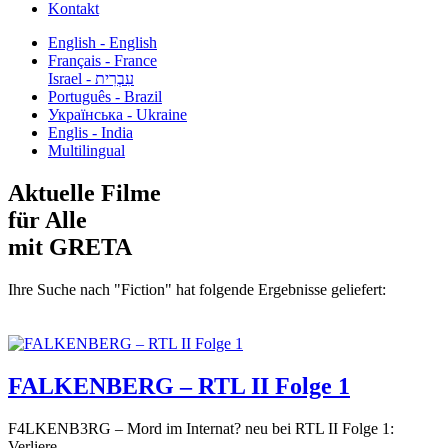
Kontakt
English - English
Français - France
עִבְרִית - Israel
Português - Brazil
Українська - Ukraine
Englis - India
Multilingual
Aktuelle Filme
für Alle
mit GRETA
Ihre Suche nach "Fiction" hat folgende Ergebnisse geliefert:
FALKENBERG – RTL II Folge 1
F4LKENB3RG – Mord im Internat? neu bei RTL II Folge 1:
Verliere...