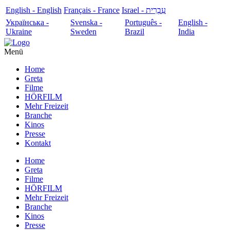
English - English
Français - France
עִבְרִית - Israel
Українська -
Svenska -
Português -
English -
Ukraine
Sweden
Brazil
India
Menü
Home
Greta
Filme
HÖRFILM
Mehr Freizeit
Branche
Kinos
Presse
Kontakt
Home
Greta
Filme
HÖRFILM
Mehr Freizeit
Branche
Kinos
Presse