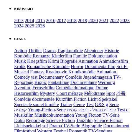
KINOSTART
2013
2014
2015
2016
2017
2018
2019
2020
2021
2022
2023
2024
2025
2026
GENRE
Action
Thriller
Drama
Tragikomödie
Abenteuer
Historie
Komödie
Romanze
Kinderfilm
Familie
Dokumentation
Musik
Kriegsfilm
Krimi
Biografie
Animation
Animationsfilm
Erotik
Romantische Komödie
Horror
Dokumentarfilm
Sci-Fi
Musical
Fantasy
Roadmovie
Krimikomödie
Animation.
Comedy
test
Documentary
Comédie
Jugendmagazin
TV-
Reportage
Biopic
Fantastique
Documentaire
Werbung
Aventure
Fernsehfilm
Comédie dramatique
Drame
Historienfilm
Mystery
Court métrage
Mélodrame
Spot
가족
Comédie documentée
Kurzfilm
Fiction
Licht-Spektakel
Spectacle son et lumière
Trailer
Genre
Test
G&S
g
Serie
קומדיה
Young-Fiction-Serie
דרמה קומית
קומדיית פעולה
Test c
Musikfilm
Musikdokumentation
Young Fiction
TV-Serie
Doku
Reportage
Science Fiction
Tanzfilm
Science-Fiction
Lichtspektakel
sdf
Drama TV-Serie
Biographie
Docutainment
Filmfestival
Western
Festival
Romantik
TV-Sendung