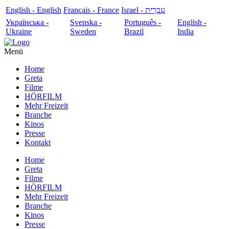
English - English
Français - France
עִבְרִית - Israel
Українська -
Svenska -
Português -
English -
Ukraine
Sweden
Brazil
India
Menü
Home
Greta
Filme
HÖRFILM
Mehr Freizeit
Branche
Kinos
Presse
Kontakt
Home
Greta
Filme
HÖRFILM
Mehr Freizeit
Branche
Kinos
Presse