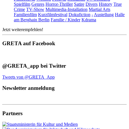
Spielfilm
Genres
Horror-Thriller
Satire
Divers
History
True
Crime
TV-Show
Multimedia-Installation
Martial Arts
Familienfilm
Kurzfilmfestival
Dokufiction
-
Austellung
Halle
am Berghain Berlin
Familie / Kinder
Kdrama
Jetzt weiterempfehlen!
GRETA auf Facebook
@GRETA_app bei Twitter
Tweets von @GRETA_App
Newsletter anmeldung
Partners