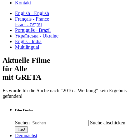
Kontakt
English - English
Français - France
עִבְרִית - Israel
Português - Brazil
Українська - Ukraine
Englis - India
Multilingual
Aktuelle Filme
für Alle
mit GRETA
Es wurde für die Suche nach "2016 :: Werbung" kein Ergebnis
gefunden!
Film Finden
Suchen
Suche abschicken
Demnächst