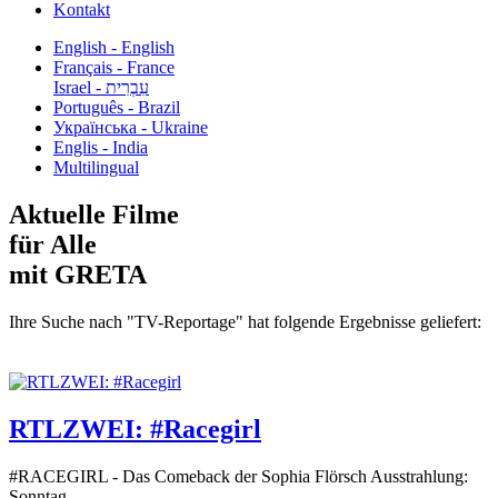
Kontakt
English - English
Français - France
עִבְרִית - Israel
Português - Brazil
Українська - Ukraine
Englis - India
Multilingual
Aktuelle Filme
für Alle
mit GRETA
Ihre Suche nach "TV-Reportage" hat folgende Ergebnisse geliefert:
RTLZWEI: #Racegirl
#RACEGIRL - Das Comeback der Sophia Flörsch Ausstrahlung:
Sonntag...