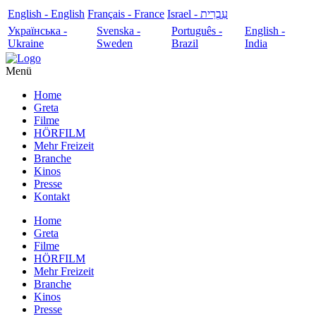
English - English
Français - France
עִבְרִית - Israel
Українська -
Svenska -
Português -
English -
Ukraine
Sweden
Brazil
India
Menü
Home
Greta
Filme
HÖRFILM
Mehr Freizeit
Branche
Kinos
Presse
Kontakt
Home
Greta
Filme
HÖRFILM
Mehr Freizeit
Branche
Kinos
Presse