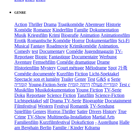
GENRE
Action
Thriller
Drama
Tragikomödie
Abenteuer
Historie
Komödie
Romanze
Kinderfilm
Familie
Dokumentation
Musik
Kriegsfilm
Krimi
Biografie
Animation
Animationsfilm
Erotik
Romantische Komödie
Horror
Dokumentarfilm
Sci-Fi
Musical
Fantasy
Roadmovie
Krimikomödie
Animation.
Comedy
test
Documentary
Comédie
Jugendmagazin
TV-
Reportage
Biopic
Fantastique
Documentaire
Werbung
Aventure
Fernsehfilm
Comédie dramatique
Drame
Historienfilm
Mystery
Court métrage
Mélodrame
Spot
가족
Comédie documentée
Kurzfilm
Fiction
Licht-Spektakel
Spectacle son et lumière
Trailer
Genre
Test
G&S
g
Serie
קומדיה
Young-Fiction-Serie
דרמה קומית
קומדיית פעולה
Test c
Musikfilm
Musikdokumentation
Young Fiction
TV-Serie
Doku
Reportage
Science Fiction
Tanzfilm
Science-Fiction
Lichtspektakel
sdf
Drama TV-Serie
Biographie
Docutainment
Filmfestival
Western
Festival
Romantik
TV-Sendung
Spielfilm
Genres
Horror-Thriller
Satire
Divers
History
True
Crime
TV-Show
Multimedia-Installation
Martial Arts
Familienfilm
Kurzfilmfestival
Dokufiction
-
Austellung
Halle
am Berghain Berlin
Familie / Kinder
Kdrama