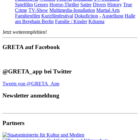
Spielfilm
Genres
Horror-Thriller
Satire
Divers
History
True
Crime
TV-Show
Multimedia-Installation
Martial Arts
Familienfilm
Kurzfilmfestival
Dokufiction
-
Austellung
Halle
am Berghain Berlin
Familie / Kinder
Kdrama
Jetzt weiterempfehlen!
GRETA auf Facebook
@GRETA_app bei Twitter
Tweets von @GRETA_App
Newsletter anmeldung
Partners