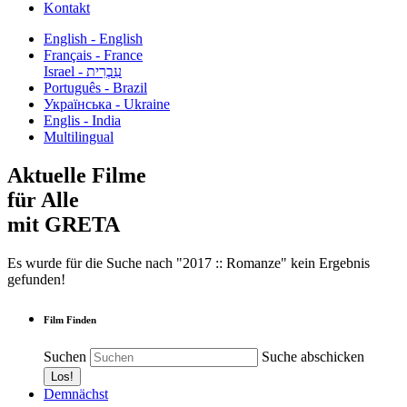
Kontakt
English - English
Français - France
עִבְרִית - Israel
Português - Brazil
Українська - Ukraine
Englis - India
Multilingual
Aktuelle Filme
für Alle
mit GRETA
Es wurde für die Suche nach "2017 :: Romanze" kein Ergebnis
gefunden!
Film Finden
Suchen
Suche abschicken
Demnächst