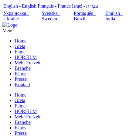
English - English
Français - France
עִבְרִית - Israel
Українська -
Svenska -
Português -
English -
Ukraine
Sweden
Brazil
India
Menü
Home
Greta
Filme
HÖRFILM
Mehr Freizeit
Branche
Kinos
Presse
Kontakt
Home
Greta
Filme
HÖRFILM
Mehr Freizeit
Branche
Kinos
Presse