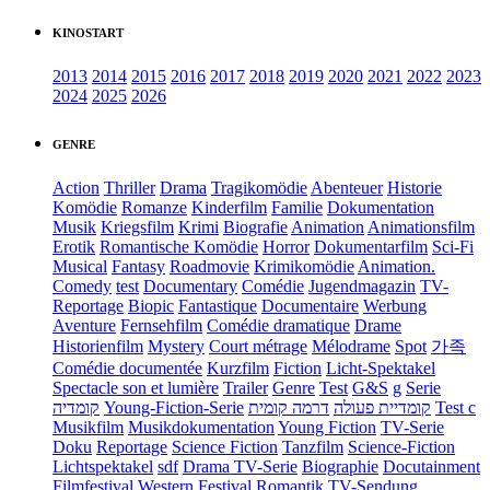
KINOSTART
2013
2014
2015
2016
2017
2018
2019
2020
2021
2022
2023
2024
2025
2026
GENRE
Action
Thriller
Drama
Tragikomödie
Abenteuer
Historie
Komödie
Romanze
Kinderfilm
Familie
Dokumentation
Musik
Kriegsfilm
Krimi
Biografie
Animation
Animationsfilm
Erotik
Romantische Komödie
Horror
Dokumentarfilm
Sci-Fi
Musical
Fantasy
Roadmovie
Krimikomödie
Animation.
Comedy
test
Documentary
Comédie
Jugendmagazin
TV-
Reportage
Biopic
Fantastique
Documentaire
Werbung
Aventure
Fernsehfilm
Comédie dramatique
Drame
Historienfilm
Mystery
Court métrage
Mélodrame
Spot
가족
Comédie documentée
Kurzfilm
Fiction
Licht-Spektakel
Spectacle son et lumière
Trailer
Genre
Test
G&S
g
Serie
קומדיה
Young-Fiction-Serie
דרמה קומית
קומדיית פעולה
Test c
Musikfilm
Musikdokumentation
Young Fiction
TV-Serie
Doku
Reportage
Science Fiction
Tanzfilm
Science-Fiction
Lichtspektakel
sdf
Drama TV-Serie
Biographie
Docutainment
Filmfestival
Western
Festival
Romantik
TV-Sendung