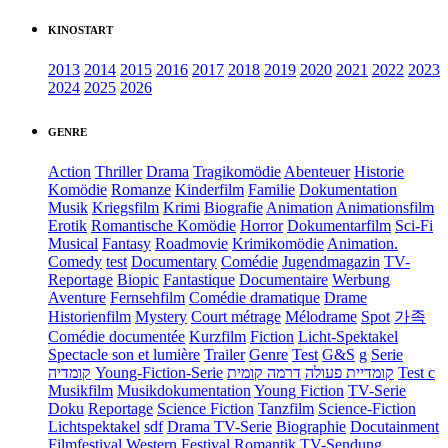
KINOSTART
2013
2014
2015
2016
2017
2018
2019
2020
2021
2022
2023
2024
2025
2026
GENRE
Action
Thriller
Drama
Tragikomödie
Abenteuer
Historie
Komödie
Romanze
Kinderfilm
Familie
Dokumentation
Musik
Kriegsfilm
Krimi
Biografie
Animation
Animationsfilm
Erotik
Romantische Komödie
Horror
Dokumentarfilm
Sci-Fi
Musical
Fantasy
Roadmovie
Krimikomödie
Animation.
Comedy
test
Documentary
Comédie
Jugendmagazin
TV-
Reportage
Biopic
Fantastique
Documentaire
Werbung
Aventure
Fernsehfilm
Comédie dramatique
Drame
Historienfilm
Mystery
Court métrage
Mélodrame
Spot
가족
Comédie documentée
Kurzfilm
Fiction
Licht-Spektakel
Spectacle son et lumière
Trailer
Genre
Test
G&S
g
Serie
קומדיה
Young-Fiction-Serie
דרמה קומית
קומדיית פעולה
Test c
Musikfilm
Musikdokumentation
Young Fiction
TV-Serie
Doku
Reportage
Science Fiction
Tanzfilm
Science-Fiction
Lichtspektakel
sdf
Drama TV-Serie
Biographie
Docutainment
Filmfestival
Western
Festival
Romantik
TV-Sendung