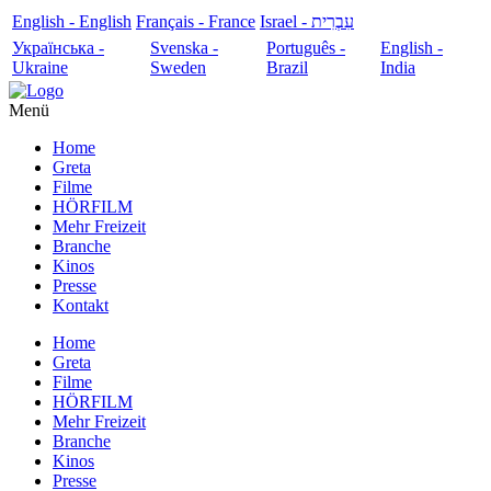
English - English
Français - France
עִבְרִית - Israel
Українська -
Svenska -
Português -
English -
Ukraine
Sweden
Brazil
India
Menü
Home
Greta
Filme
HÖRFILM
Mehr Freizeit
Branche
Kinos
Presse
Kontakt
Home
Greta
Filme
HÖRFILM
Mehr Freizeit
Branche
Kinos
Presse