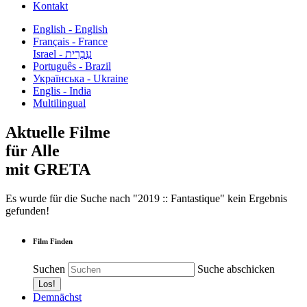
Kontakt
English - English
Français - France
עִבְרִית - Israel
Português - Brazil
Українська - Ukraine
Englis - India
Multilingual
Aktuelle Filme
für Alle
mit GRETA
Es wurde für die Suche nach "2019 :: Fantastique" kein Ergebnis
gefunden!
Film Finden
Suchen
Suche abschicken
Demnächst