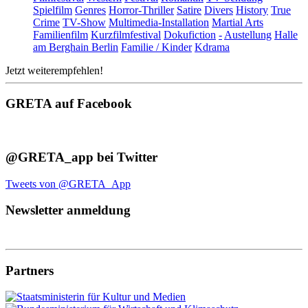
Spielfilm
Genres
Horror-Thriller
Satire
Divers
History
True
Crime
TV-Show
Multimedia-Installation
Martial Arts
Familienfilm
Kurzfilmfestival
Dokufiction
-
Austellung
Halle
am Berghain Berlin
Familie / Kinder
Kdrama
Jetzt weiterempfehlen!
GRETA auf Facebook
@GRETA_app bei Twitter
Tweets von @GRETA_App
Newsletter anmeldung
Partners