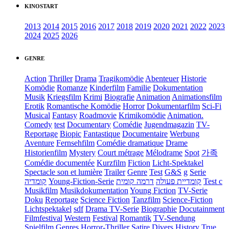
KINOSTART
2013
2014
2015
2016
2017
2018
2019
2020
2021
2022
2023
2024
2025
2026
GENRE
Action
Thriller
Drama
Tragikomödie
Abenteuer
Historie
Komödie
Romanze
Kinderfilm
Familie
Dokumentation
Musik
Kriegsfilm
Krimi
Biografie
Animation
Animationsfilm
Erotik
Romantische Komödie
Horror
Dokumentarfilm
Sci-Fi
Musical
Fantasy
Roadmovie
Krimikomödie
Animation.
Comedy
test
Documentary
Comédie
Jugendmagazin
TV-
Reportage
Biopic
Fantastique
Documentaire
Werbung
Aventure
Fernsehfilm
Comédie dramatique
Drame
Historienfilm
Mystery
Court métrage
Mélodrame
Spot
가족
Comédie documentée
Kurzfilm
Fiction
Licht-Spektakel
Spectacle son et lumière
Trailer
Genre
Test
G&S
g
Serie
קומדיה
Young-Fiction-Serie
דרמה קומית
קומדיית פעולה
Test c
Musikfilm
Musikdokumentation
Young Fiction
TV-Serie
Doku
Reportage
Science Fiction
Tanzfilm
Science-Fiction
Lichtspektakel
sdf
Drama TV-Serie
Biographie
Docutainment
Filmfestival
Western
Festival
Romantik
TV-Sendung
Spielfilm
Genres
Horror-Thriller
Satire
Divers
History
True