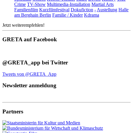
Crime
TV-Show
Multimedia-Installation
Martial Arts
Familienfilm
Kurzfilmfestival
Dokufiction
-
Austellung
Halle
am Berghain Berlin
Familie / Kinder
Kdrama
Jetzt weiterempfehlen!
GRETA auf Facebook
@GRETA_app bei Twitter
Tweets von @GRETA_App
Newsletter anmeldung
Partners