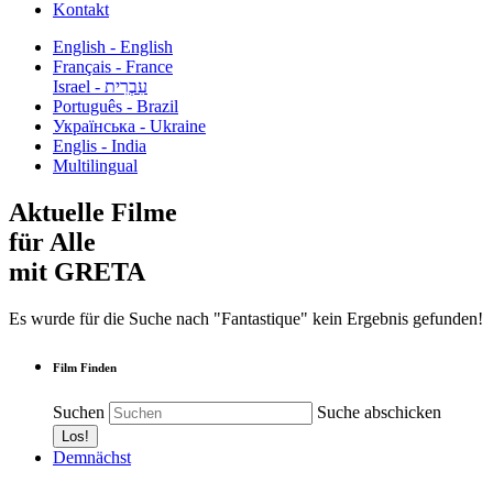
Kontakt
English - English
Français - France
עִבְרִית - Israel
Português - Brazil
Українська - Ukraine
Englis - India
Multilingual
Aktuelle Filme
für Alle
mit GRETA
Es wurde für die Suche nach "Fantastique" kein Ergebnis gefunden!
Film Finden
Suchen
Suche abschicken
Demnächst