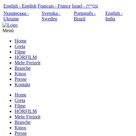
English - English
Français - France
עִבְרִית - Israel
Українська -
Svenska -
Português -
English -
Ukraine
Sweden
Brazil
India
Menü
Home
Greta
Filme
HÖRFILM
Mehr Freizeit
Branche
Kinos
Presse
Kontakt
Home
Greta
Filme
HÖRFILM
Mehr Freizeit
Branche
Kinos
Presse