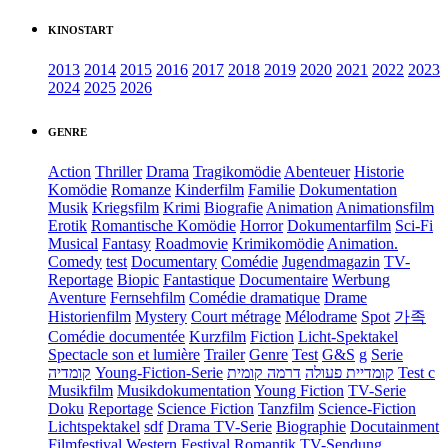
KINOSTART
2013
2014
2015
2016
2017
2018
2019
2020
2021
2022
2023
2024
2025
2026
GENRE
Action
Thriller
Drama
Tragikomödie
Abenteuer
Historie
Komödie
Romanze
Kinderfilm
Familie
Dokumentation
Musik
Kriegsfilm
Krimi
Biografie
Animation
Animationsfilm
Erotik
Romantische Komödie
Horror
Dokumentarfilm
Sci-Fi
Musical
Fantasy
Roadmovie
Krimikomödie
Animation.
Comedy
test
Documentary
Comédie
Jugendmagazin
TV-
Reportage
Biopic
Fantastique
Documentaire
Werbung
Aventure
Fernsehfilm
Comédie dramatique
Drame
Historienfilm
Mystery
Court métrage
Mélodrame
Spot
가족
Comédie documentée
Kurzfilm
Fiction
Licht-Spektakel
Spectacle son et lumière
Trailer
Genre
Test
G&S
g
Serie
קומדיה
Young-Fiction-Serie
דרמה קומית
קומדיית פעולה
Test c
Musikfilm
Musikdokumentation
Young Fiction
TV-Serie
Doku
Reportage
Science Fiction
Tanzfilm
Science-Fiction
Lichtspektakel
sdf
Drama TV-Serie
Biographie
Docutainment
Filmfestival
Western
Festival
Romantik
TV-Sendung