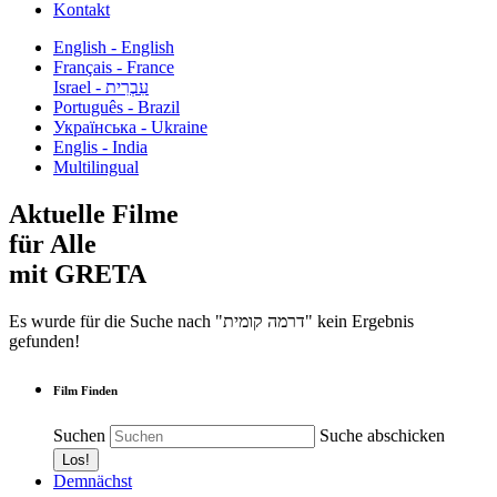
Kontakt
English - English
Français - France
עִבְרִית - Israel
Português - Brazil
Українська - Ukraine
Englis - India
Multilingual
Aktuelle Filme
für Alle
mit GRETA
Es wurde für die Suche nach "דרמה קומית" kein Ergebnis
gefunden!
Film Finden
Suchen
Suche abschicken
Demnächst