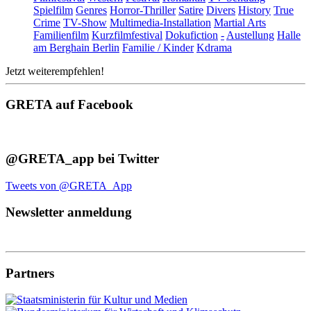
Spielfilm
Genres
Horror-Thriller
Satire
Divers
History
True
Crime
TV-Show
Multimedia-Installation
Martial Arts
Familienfilm
Kurzfilmfestival
Dokufiction
-
Austellung
Halle
am Berghain Berlin
Familie / Kinder
Kdrama
Jetzt weiterempfehlen!
GRETA auf Facebook
@GRETA_app bei Twitter
Tweets von @GRETA_App
Newsletter anmeldung
Partners