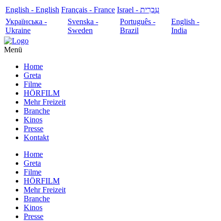
English - English
Français - France
עִבְרִית - Israel
Українська -
Svenska -
Português -
English -
Ukraine
Sweden
Brazil
India
Menü
Home
Greta
Filme
HÖRFILM
Mehr Freizeit
Branche
Kinos
Presse
Kontakt
Home
Greta
Filme
HÖRFILM
Mehr Freizeit
Branche
Kinos
Presse