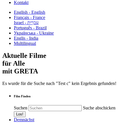
Kontakt
English - English
Français - France
עִבְרִית - Israel
Português - Brazil
Українська - Ukraine
Englis - India
Multilingual
Aktuelle Filme
für Alle
mit GRETA
Es wurde für die Suche nach "Test c" kein Ergebnis gefunden!
Film Finden
Suchen
Suche abschicken
Demnächst