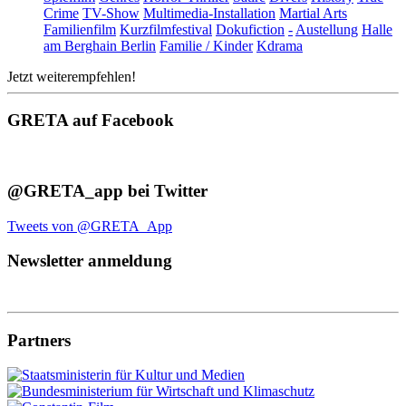
Crime
TV-Show
Multimedia-Installation
Martial Arts
Familienfilm
Kurzfilmfestival
Dokufiction
-
Austellung
Halle
am Berghain Berlin
Familie / Kinder
Kdrama
Jetzt weiterempfehlen!
GRETA auf Facebook
@GRETA_app bei Twitter
Tweets von @GRETA_App
Newsletter anmeldung
Partners