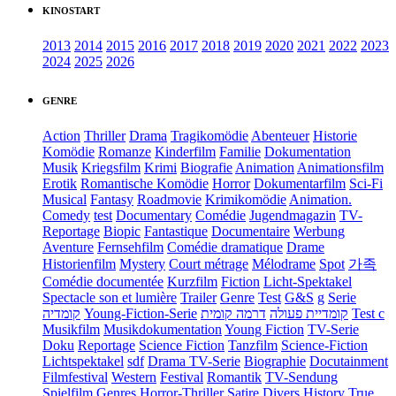
KINOSTART
2013
2014
2015
2016
2017
2018
2019
2020
2021
2022
2023
2024
2025
2026
GENRE
Action
Thriller
Drama
Tragikomödie
Abenteuer
Historie
Komödie
Romanze
Kinderfilm
Familie
Dokumentation
Musik
Kriegsfilm
Krimi
Biografie
Animation
Animationsfilm
Erotik
Romantische Komödie
Horror
Dokumentarfilm
Sci-Fi
Musical
Fantasy
Roadmovie
Krimikomödie
Animation.
Comedy
test
Documentary
Comédie
Jugendmagazin
TV-
Reportage
Biopic
Fantastique
Documentaire
Werbung
Aventure
Fernsehfilm
Comédie dramatique
Drame
Historienfilm
Mystery
Court métrage
Mélodrame
Spot
가족
Comédie documentée
Kurzfilm
Fiction
Licht-Spektakel
Spectacle son et lumière
Trailer
Genre
Test
G&S
g
Serie
קומדיה
Young-Fiction-Serie
דרמה קומית
קומדיית פעולה
Test c
Musikfilm
Musikdokumentation
Young Fiction
TV-Serie
Doku
Reportage
Science Fiction
Tanzfilm
Science-Fiction
Lichtspektakel
sdf
Drama TV-Serie
Biographie
Docutainment
Filmfestival
Western
Festival
Romantik
TV-Sendung
Spielfilm
Genres
Horror-Thriller
Satire
Divers
History
True