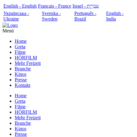
English - English
Français - France
עִבְרִית - Israel
Українська -
Svenska -
Português -
English -
Ukraine
Sweden
Brazil
India
Menü
Home
Greta
Filme
HÖRFILM
Mehr Freizeit
Branche
Kinos
Presse
Kontakt
Home
Greta
Filme
HÖRFILM
Mehr Freizeit
Branche
Kinos
Presse