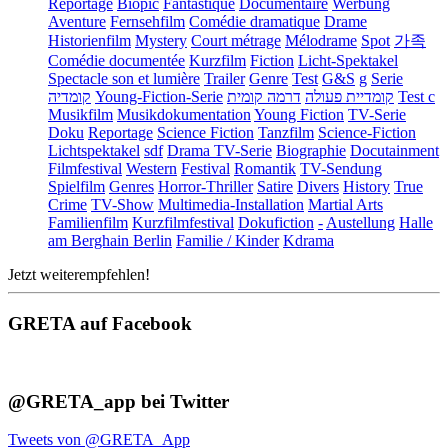
Reportage
Biopic
Fantastique
Documentaire
Werbung
Aventure
Fernsehfilm
Comédie dramatique
Drame
Historienfilm
Mystery
Court métrage
Mélodrame
Spot
가족
Comédie documentée
Kurzfilm
Fiction
Licht-Spektakel
Spectacle son et lumière
Trailer
Genre
Test
G&S
g
Serie
קומדיה
Young-Fiction-Serie
דרמה קומית
קומדיית פעולה
Test c
Musikfilm
Musikdokumentation
Young Fiction
TV-Serie
Doku
Reportage
Science Fiction
Tanzfilm
Science-Fiction
Lichtspektakel
sdf
Drama TV-Serie
Biographie
Docutainment
Filmfestival
Western
Festival
Romantik
TV-Sendung
Spielfilm
Genres
Horror-Thriller
Satire
Divers
History
True
Crime
TV-Show
Multimedia-Installation
Martial Arts
Familienfilm
Kurzfilmfestival
Dokufiction
-
Austellung
Halle
am Berghain Berlin
Familie / Kinder
Kdrama
Jetzt weiterempfehlen!
GRETA auf Facebook
@GRETA_app bei Twitter
Tweets von @GRETA_App