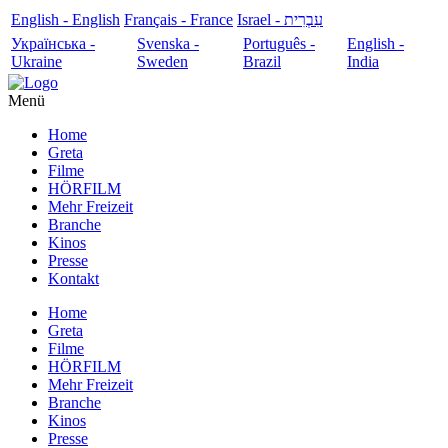
English - English
Français - France
עִבְרִית - Israel
Українська -
Svenska -
Português -
English -
Ukraine
Sweden
Brazil
India
Menü
Home
Greta
Filme
HÖRFILM
Mehr Freizeit
Branche
Kinos
Presse
Kontakt
Home
Greta
Filme
HÖRFILM
Mehr Freizeit
Branche
Kinos
Presse