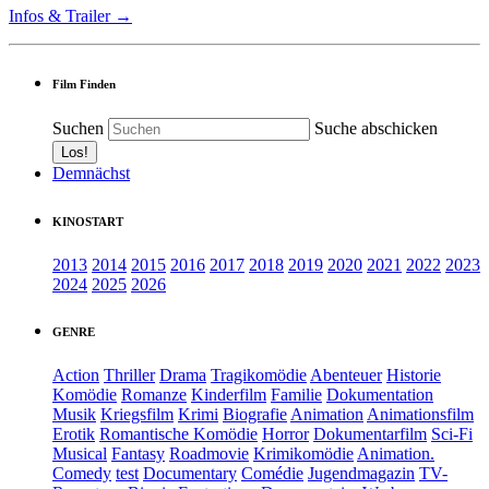
Infos & Trailer →
Film Finden
Suchen
Suche abschicken
Demnächst
KINOSTART
2013
2014
2015
2016
2017
2018
2019
2020
2021
2022
2023
2024
2025
2026
GENRE
Action
Thriller
Drama
Tragikomödie
Abenteuer
Historie
Komödie
Romanze
Kinderfilm
Familie
Dokumentation
Musik
Kriegsfilm
Krimi
Biografie
Animation
Animationsfilm
Erotik
Romantische Komödie
Horror
Dokumentarfilm
Sci-Fi
Musical
Fantasy
Roadmovie
Krimikomödie
Animation.
Comedy
test
Documentary
Comédie
Jugendmagazin
TV-