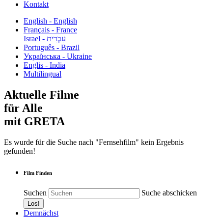
Kontakt
English - English
Français - France
עִבְרִית - Israel
Português - Brazil
Українська - Ukraine
Englis - India
Multilingual
Aktuelle Filme
für Alle
mit GRETA
Es wurde für die Suche nach "Fernsehfilm" kein Ergebnis
gefunden!
Film Finden
Suchen
Suche abschicken
Demnächst