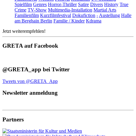
Spielfilm
Genres
Horror-Thriller
Satire
Divers
History
True
Crime
TV-Show
Multimedia-Installation
Martial Arts
Familienfilm
Kurzfilmfestival
Dokufiction
-
Austellung
Halle
am Berghain Berlin
Familie / Kinder
Kdrama
Jetzt weiterempfehlen!
GRETA auf Facebook
@GRETA_app bei Twitter
Tweets von @GRETA_App
Newsletter anmeldung
Partners