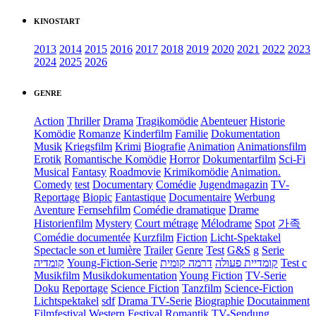
KINOSTART
2013
2014
2015
2016
2017
2018
2019
2020
2021
2022
2023
2024
2025
2026
GENRE
Action
Thriller
Drama
Tragikomödie
Abenteuer
Historie
Komödie
Romanze
Kinderfilm
Familie
Dokumentation
Musik
Kriegsfilm
Krimi
Biografie
Animation
Animationsfilm
Erotik
Romantische Komödie
Horror
Dokumentarfilm
Sci-Fi
Musical
Fantasy
Roadmovie
Krimikomödie
Animation.
Comedy
test
Documentary
Comédie
Jugendmagazin
TV-
Reportage
Biopic
Fantastique
Documentaire
Werbung
Aventure
Fernsehfilm
Comédie dramatique
Drame
Historienfilm
Mystery
Court métrage
Mélodrame
Spot
가족
Comédie documentée
Kurzfilm
Fiction
Licht-Spektakel
Spectacle son et lumière
Trailer
Genre
Test
G&S
g
Serie
קומדיה
Young-Fiction-Serie
דרמה קומית
קומדיית פעולה
Test c
Musikfilm
Musikdokumentation
Young Fiction
TV-Serie
Doku
Reportage
Science Fiction
Tanzfilm
Science-Fiction
Lichtspektakel
sdf
Drama TV-Serie
Biographie
Docutainment
Filmfestival
Western
Festival
Romantik
TV-Sendung