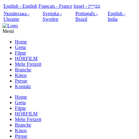
English - English
Français - France
עִבְרִית - Israel
Українська -
Svenska -
Português -
English -
Ukraine
Sweden
Brazil
India
Menü
Home
Greta
Filme
HÖRFILM
Mehr Freizeit
Branche
Kinos
Presse
Kontakt
Home
Greta
Filme
HÖRFILM
Mehr Freizeit
Branche
Kinos
Presse