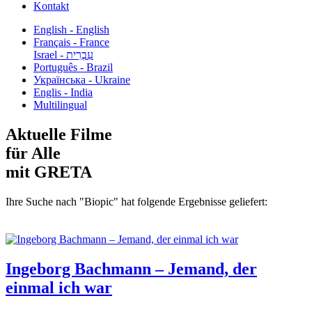
Kontakt
English - English
Français - France
עִבְרִית - Israel
Português - Brazil
Українська - Ukraine
Englis - India
Multilingual
Aktuelle Filme
für Alle
mit GRETA
Ihre Suche nach "Biopic" hat folgende Ergebnisse geliefert:
Ingeborg Bachmann – Jemand, der
einmal ich war