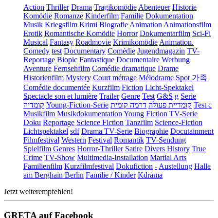
Action
Thriller
Drama
Tragikomödie
Abenteuer
Historie
Komödie
Romanze
Kinderfilm
Familie
Dokumentation
Musik
Kriegsfilm
Krimi
Biografie
Animation
Animationsfilm
Erotik
Romantische Komödie
Horror
Dokumentarfilm
Sci-Fi
Musical
Fantasy
Roadmovie
Krimikomödie
Animation.
Comedy
test
Documentary
Comédie
Jugendmagazin
TV-
Reportage
Biopic
Fantastique
Documentaire
Werbung
Aventure
Fernsehfilm
Comédie dramatique
Drame
Historienfilm
Mystery
Court métrage
Mélodrame
Spot
가족
Comédie documentée
Kurzfilm
Fiction
Licht-Spektakel
Spectacle son et lumière
Trailer
Genre
Test
G&S
g
Serie
קומדיה
Young-Fiction-Serie
דרמה קומית
קומדיית פעולה
Test c
Musikfilm
Musikdokumentation
Young Fiction
TV-Serie
Doku
Reportage
Science Fiction
Tanzfilm
Science-Fiction
Lichtspektakel
sdf
Drama TV-Serie
Biographie
Docutainment
Filmfestival
Western
Festival
Romantik
TV-Sendung
Spielfilm
Genres
Horror-Thriller
Satire
Divers
History
True
Crime
TV-Show
Multimedia-Installation
Martial Arts
Familienfilm
Kurzfilmfestival
Dokufiction
-
Austellung
Halle
am Berghain Berlin
Familie / Kinder
Kdrama
Jetzt weiterempfehlen!
GRETA auf Facebook