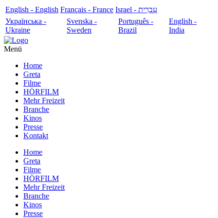
English - English
Français - France
עִבְרִית - Israel
Українська -
Svenska -
Português -
English -
Ukraine
Sweden
Brazil
India
Menü
Home
Greta
Filme
HÖRFILM
Mehr Freizeit
Branche
Kinos
Presse
Kontakt
Home
Greta
Filme
HÖRFILM
Mehr Freizeit
Branche
Kinos
Presse