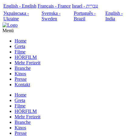
English - English
Français - France
עִבְרִית - Israel
Українська -
Svenska -
Português -
English -
Ukraine
Sweden
Brazil
India
Menü
Home
Greta
Filme
HÖRFILM
Mehr Freizeit
Branche
Kinos
Presse
Kontakt
Home
Greta
Filme
HÖRFILM
Mehr Freizeit
Branche
Kinos
Presse