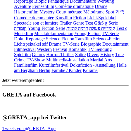
Reportage
Biopic
Fantastique
Documentaire
Werbung
Aventure
Fernsehfilm
Comédie dramatique
Drame
Historienfilm
Mystery
Court métrage
Mélodrame
Spot
가족
Comédie documentée
Kurzfilm
Fiction
Licht-Spektakel
Spectacle son et lumière
Trailer
Genre
Test
G&S
g
Serie
קומדיה
Young-Fiction-Serie
דרמה קומית
קומדיית פעולה
Test c
Musikfilm
Musikdokumentation
Young Fiction
TV-Serie
Doku
Reportage
Science Fiction
Tanzfilm
Science-Fiction
Lichtspektakel
sdf
Drama TV-Serie
Biographie
Docutainment
Filmfestival
Western
Festival
Romantik
TV-Sendung
Spielfilm
Genres
Horror-Thriller
Satire
Divers
History
True
Crime
TV-Show
Multimedia-Installation
Martial Arts
Familienfilm
Kurzfilmfestival
Dokufiction
-
Austellung
Halle
am Berghain Berlin
Familie / Kinder
Kdrama
Jetzt weiterempfehlen!
GRETA auf Facebook
@GRETA_app bei Twitter
Tweets von @GRETA_App