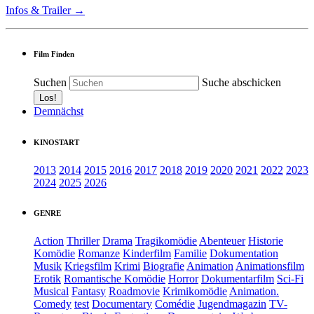
Infos & Trailer →
Film Finden
Suchen
Suche abschicken
Demnächst
KINOSTART
2013
2014
2015
2016
2017
2018
2019
2020
2021
2022
2023
2024
2025
2026
GENRE
Action
Thriller
Drama
Tragikomödie
Abenteuer
Historie
Komödie
Romanze
Kinderfilm
Familie
Dokumentation
Musik
Kriegsfilm
Krimi
Biografie
Animation
Animationsfilm
Erotik
Romantische Komödie
Horror
Dokumentarfilm
Sci-Fi
Musical
Fantasy
Roadmovie
Krimikomödie
Animation.
Comedy
test
Documentary
Comédie
Jugendmagazin
TV-