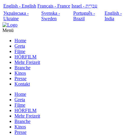
English - English
Français - France
עִבְרִית - Israel
Українська -
Svenska -
Português -
English -
Ukraine
Sweden
Brazil
India
Menü
Home
Greta
Filme
HÖRFILM
Mehr Freizeit
Branche
Kinos
Presse
Kontakt
Home
Greta
Filme
HÖRFILM
Mehr Freizeit
Branche
Kinos
Presse