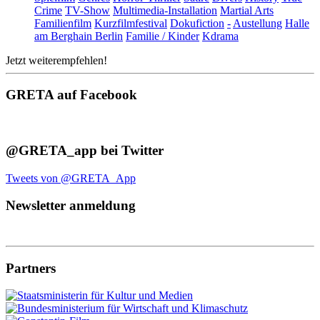
Crime
TV-Show
Multimedia-Installation
Martial Arts
Familienfilm
Kurzfilmfestival
Dokufiction
-
Austellung
Halle
am Berghain Berlin
Familie / Kinder
Kdrama
Jetzt weiterempfehlen!
GRETA auf Facebook
@GRETA_app bei Twitter
Tweets von @GRETA_App
Newsletter anmeldung
Partners