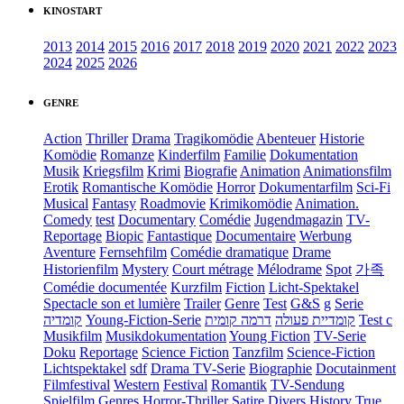
KINOSTART
2013
2014
2015
2016
2017
2018
2019
2020
2021
2022
2023
2024
2025
2026
GENRE
Action
Thriller
Drama
Tragikomödie
Abenteuer
Historie
Komödie
Romanze
Kinderfilm
Familie
Dokumentation
Musik
Kriegsfilm
Krimi
Biografie
Animation
Animationsfilm
Erotik
Romantische Komödie
Horror
Dokumentarfilm
Sci-Fi
Musical
Fantasy
Roadmovie
Krimikomödie
Animation.
Comedy
test
Documentary
Comédie
Jugendmagazin
TV-
Reportage
Biopic
Fantastique
Documentaire
Werbung
Aventure
Fernsehfilm
Comédie dramatique
Drame
Historienfilm
Mystery
Court métrage
Mélodrame
Spot
가족
Comédie documentée
Kurzfilm
Fiction
Licht-Spektakel
Spectacle son et lumière
Trailer
Genre
Test
G&S
g
Serie
קומדיה
Young-Fiction-Serie
דרמה קומית
קומדיית פעולה
Test c
Musikfilm
Musikdokumentation
Young Fiction
TV-Serie
Doku
Reportage
Science Fiction
Tanzfilm
Science-Fiction
Lichtspektakel
sdf
Drama TV-Serie
Biographie
Docutainment
Filmfestival
Western
Festival
Romantik
TV-Sendung
Spielfilm
Genres
Horror-Thriller
Satire
Divers
History
True