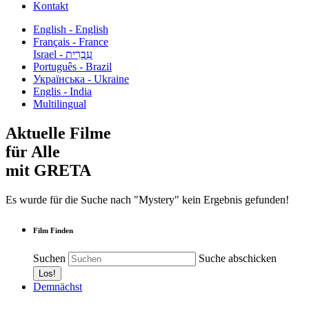
Kontakt
English - English
Français - France
עִבְרִית - Israel
Português - Brazil
Українська - Ukraine
Englis - India
Multilingual
Aktuelle Filme
für Alle
mit GRETA
Es wurde für die Suche nach "Mystery" kein Ergebnis gefunden!
Film Finden
Suchen
Suche abschicken
Demnächst