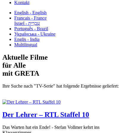
Kontakt
English - English
Français - France
עִבְרִית - Israel
Português - Brazil
Українська - Ukraine
Englis - India
Multilingual
Aktuelle Filme
für Alle
mit GRETA
Ihre Suche nach "TV-Serie" hat folgende Ergebnisse geliefert:
Der Lehrer – RTL Staffel 10
Das Warten hat ein Ende! - Stefan Vollmer kehrt ins
Klassenzimmer...