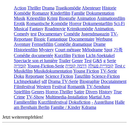
Action
Thriller
Drama
Tragikomödie
Abenteuer
Historie
Komödie
Romanze
Kinderfilm
Familie
Dokumentation
Musik
Kriegsfilm
Krimi
Biografie
Animation
Animationsfilm
Erotik
Romantische Komödie
Horror
Dokumentarfilm
Sci-Fi
Musical
Fantasy
Roadmovie
Krimikomödie
Animation.
Comedy
test
Documentary
Comédie
Jugendmagazin
TV-
Reportage
Biopic
Fantastique
Documentaire
Werbung
Aventure
Fernsehfilm
Comédie dramatique
Drame
Historienfilm
Mystery
Court métrage
Mélodrame
Spot
가족
Comédie documentée
Kurzfilm
Fiction
Licht-Spektakel
Spectacle son et lumière
Trailer
Genre
Test
G&S
g
Serie
קומדיה
Young-Fiction-Serie
דרמה קומית
קומדיית פעולה
Test c
Musikfilm
Musikdokumentation
Young Fiction
TV-Serie
Doku
Reportage
Science Fiction
Tanzfilm
Science-Fiction
Lichtspektakel
sdf
Drama TV-Serie
Biographie
Docutainment
Filmfestival
Western
Festival
Romantik
TV-Sendung
Spielfilm
Genres
Horror-Thriller
Satire
Divers
History
True
Crime
TV-Show
Multimedia-Installation
Martial Arts
Familienfilm
Kurzfilmfestival
Dokufiction
-
Austellung
Halle
am Berghain Berlin
Familie / Kinder
Kdrama
Jetzt weiterempfehlen!