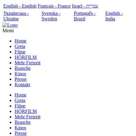
English - English
Français - France
עִבְרִית - Israel
Українська -
Svenska -
Português -
English -
Ukraine
Sweden
Brazil
India
Menü
Home
Greta
Filme
HÖRFILM
Mehr Freizeit
Branche
Kinos
Presse
Kontakt
Home
Greta
Filme
HÖRFILM
Mehr Freizeit
Branche
Kinos
Presse