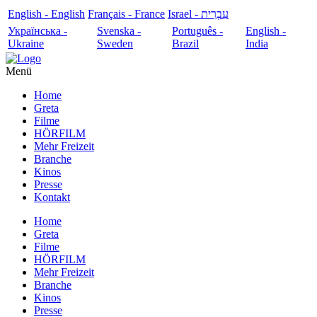
English - English
Français - France
עִבְרִית - Israel
Українська -
Svenska -
Português -
English -
Ukraine
Sweden
Brazil
India
Menü
Home
Greta
Filme
HÖRFILM
Mehr Freizeit
Branche
Kinos
Presse
Kontakt
Home
Greta
Filme
HÖRFILM
Mehr Freizeit
Branche
Kinos
Presse