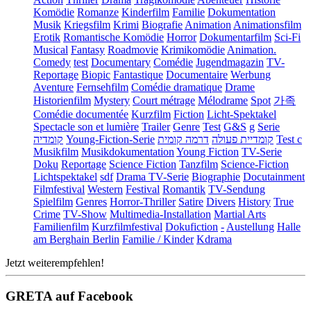
Komödie
Romanze
Kinderfilm
Familie
Dokumentation
Musik
Kriegsfilm
Krimi
Biografie
Animation
Animationsfilm
Erotik
Romantische Komödie
Horror
Dokumentarfilm
Sci-Fi
Musical
Fantasy
Roadmovie
Krimikomödie
Animation.
Comedy
test
Documentary
Comédie
Jugendmagazin
TV-
Reportage
Biopic
Fantastique
Documentaire
Werbung
Aventure
Fernsehfilm
Comédie dramatique
Drame
Historienfilm
Mystery
Court métrage
Mélodrame
Spot
가족
Comédie documentée
Kurzfilm
Fiction
Licht-Spektakel
Spectacle son et lumière
Trailer
Genre
Test
G&S
g
Serie
קומדיה
Young-Fiction-Serie
דרמה קומית
קומדיית פעולה
Test c
Musikfilm
Musikdokumentation
Young Fiction
TV-Serie
Doku
Reportage
Science Fiction
Tanzfilm
Science-Fiction
Lichtspektakel
sdf
Drama TV-Serie
Biographie
Docutainment
Filmfestival
Western
Festival
Romantik
TV-Sendung
Spielfilm
Genres
Horror-Thriller
Satire
Divers
History
True
Crime
TV-Show
Multimedia-Installation
Martial Arts
Familienfilm
Kurzfilmfestival
Dokufiction
-
Austellung
Halle
am Berghain Berlin
Familie / Kinder
Kdrama
Jetzt weiterempfehlen!
GRETA auf Facebook