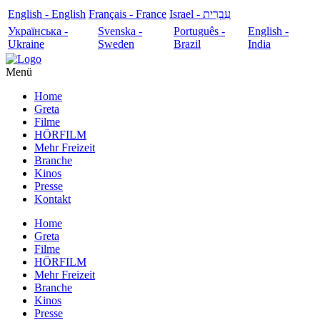
English - English
Français - France
עִבְרִית - Israel
Українська -
Svenska -
Português -
English -
Ukraine
Sweden
Brazil
India
Menü
Home
Greta
Filme
HÖRFILM
Mehr Freizeit
Branche
Kinos
Presse
Kontakt
Home
Greta
Filme
HÖRFILM
Mehr Freizeit
Branche
Kinos
Presse