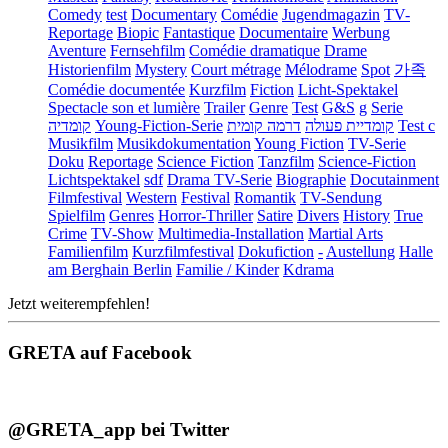
Comedy
test
Documentary
Comédie
Jugendmagazin
TV-
Reportage
Biopic
Fantastique
Documentaire
Werbung
Aventure
Fernsehfilm
Comédie dramatique
Drame
Historienfilm
Mystery
Court métrage
Mélodrame
Spot
가족
Comédie documentée
Kurzfilm
Fiction
Licht-Spektakel
Spectacle son et lumière
Trailer
Genre
Test
G&S
g
Serie
קומדיה
Young-Fiction-Serie
דרמה קומית
קומדיית פעולה
Test c
Musikfilm
Musikdokumentation
Young Fiction
TV-Serie
Doku
Reportage
Science Fiction
Tanzfilm
Science-Fiction
Lichtspektakel
sdf
Drama TV-Serie
Biographie
Docutainment
Filmfestival
Western
Festival
Romantik
TV-Sendung
Spielfilm
Genres
Horror-Thriller
Satire
Divers
History
True
Crime
TV-Show
Multimedia-Installation
Martial Arts
Familienfilm
Kurzfilmfestival
Dokufiction
-
Austellung
Halle
am Berghain Berlin
Familie / Kinder
Kdrama
Jetzt weiterempfehlen!
GRETA auf Facebook
@GRETA_app bei Twitter