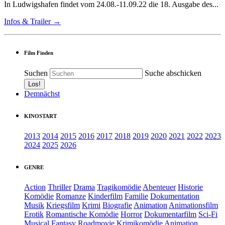
In Ludwigshafen findet vom 24.08.-11.09.22 die 18. Ausgabe des...
Infos & Trailer →
Film Finden
Suchen
Suche abschicken
Demnächst
KINOSTART
2013
2014
2015
2016
2017
2018
2019
2020
2021
2022
2023
2024
2025
2026
GENRE
Action
Thriller
Drama
Tragikomödie
Abenteuer
Historie
Komödie
Romanze
Kinderfilm
Familie
Dokumentation
Musik
Kriegsfilm
Krimi
Biografie
Animation
Animationsfilm
Erotik
Romantische Komödie
Horror
Dokumentarfilm
Sci-Fi
Musical
Fantasy
Roadmovie
Krimikomödie
Animation.