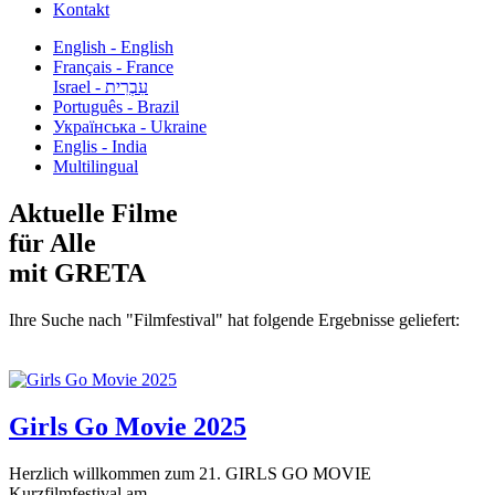
Kontakt
English - English
Français - France
עִבְרִית - Israel
Português - Brazil
Українська - Ukraine
Englis - India
Multilingual
Aktuelle Filme
für Alle
mit GRETA
Ihre Suche nach "Filmfestival" hat folgende Ergebnisse geliefert:
Girls Go Movie 2025
Herzlich willkommen zum 21. GIRLS GO MOVIE
Kurzfilmfestival am...