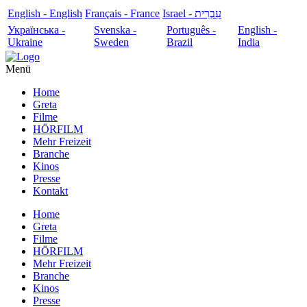
English - English
Français - France
עִבְרִית - Israel
Українська -
Svenska -
Português -
English -
Ukraine
Sweden
Brazil
India
Menü
Home
Greta
Filme
HÖRFILM
Mehr Freizeit
Branche
Kinos
Presse
Kontakt
Home
Greta
Filme
HÖRFILM
Mehr Freizeit
Branche
Kinos
Presse