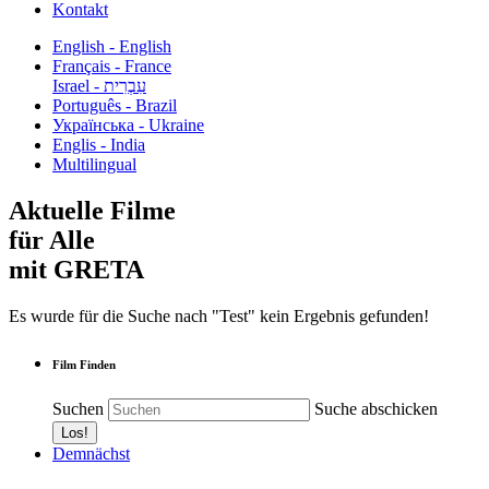
Kontakt
English - English
Français - France
עִבְרִית - Israel
Português - Brazil
Українська - Ukraine
Englis - India
Multilingual
Aktuelle Filme
für Alle
mit GRETA
Es wurde für die Suche nach "Test" kein Ergebnis gefunden!
Film Finden
Suchen
Suche abschicken
Demnächst