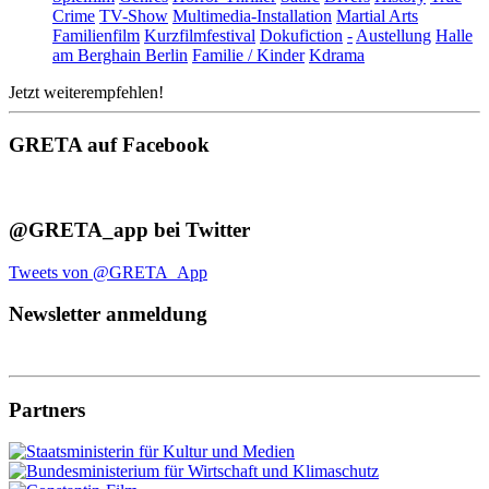
Crime
TV-Show
Multimedia-Installation
Martial Arts
Familienfilm
Kurzfilmfestival
Dokufiction
-
Austellung
Halle
am Berghain Berlin
Familie / Kinder
Kdrama
Jetzt weiterempfehlen!
GRETA auf Facebook
@GRETA_app bei Twitter
Tweets von @GRETA_App
Newsletter anmeldung
Partners