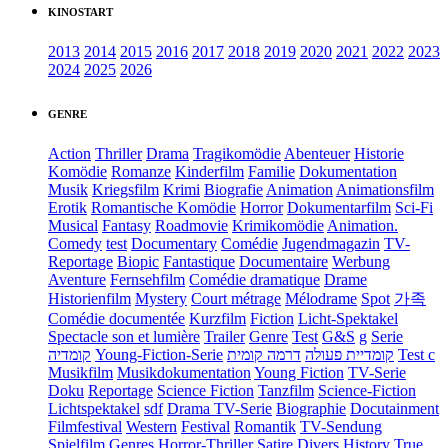
KINOSTART
2013
2014
2015
2016
2017
2018
2019
2020
2021
2022
2023
2024
2025
2026
GENRE
Action
Thriller
Drama
Tragikomödie
Abenteuer
Historie
Komödie
Romanze
Kinderfilm
Familie
Dokumentation
Musik
Kriegsfilm
Krimi
Biografie
Animation
Animationsfilm
Erotik
Romantische Komödie
Horror
Dokumentarfilm
Sci-Fi
Musical
Fantasy
Roadmovie
Krimikomödie
Animation.
Comedy
test
Documentary
Comédie
Jugendmagazin
TV-
Reportage
Biopic
Fantastique
Documentaire
Werbung
Aventure
Fernsehfilm
Comédie dramatique
Drame
Historienfilm
Mystery
Court métrage
Mélodrame
Spot
가족
Comédie documentée
Kurzfilm
Fiction
Licht-Spektakel
Spectacle son et lumière
Trailer
Genre
Test
G&S
g
Serie
קומדיה
Young-Fiction-Serie
דרמה קומית
קומדיית פעולה
Test c
Musikfilm
Musikdokumentation
Young Fiction
TV-Serie
Doku
Reportage
Science Fiction
Tanzfilm
Science-Fiction
Lichtspektakel
sdf
Drama TV-Serie
Biographie
Docutainment
Filmfestival
Western
Festival
Romantik
TV-Sendung
Spielfilm
Genres
Horror-Thriller
Satire
Divers
History
True