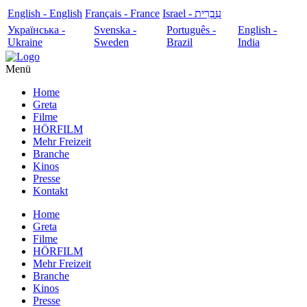
English - English
Français - France
עִבְרִית - Israel
Українська -
Svenska -
Português -
English -
Ukraine
Sweden
Brazil
India
Menü
Home
Greta
Filme
HÖRFILM
Mehr Freizeit
Branche
Kinos
Presse
Kontakt
Home
Greta
Filme
HÖRFILM
Mehr Freizeit
Branche
Kinos
Presse