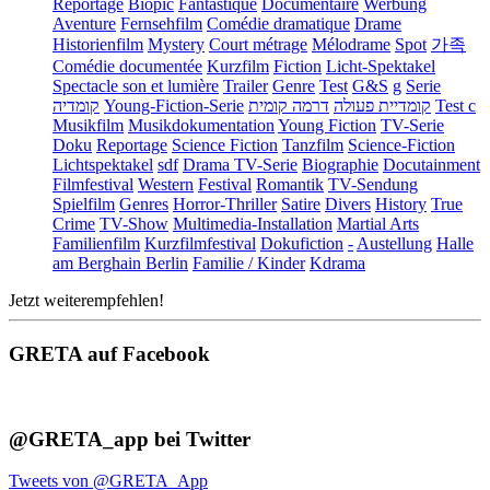
Reportage
Biopic
Fantastique
Documentaire
Werbung
Aventure
Fernsehfilm
Comédie dramatique
Drame
Historienfilm
Mystery
Court métrage
Mélodrame
Spot
가족
Comédie documentée
Kurzfilm
Fiction
Licht-Spektakel
Spectacle son et lumière
Trailer
Genre
Test
G&S
g
Serie
קומדיה
Young-Fiction-Serie
דרמה קומית
קומדיית פעולה
Test c
Musikfilm
Musikdokumentation
Young Fiction
TV-Serie
Doku
Reportage
Science Fiction
Tanzfilm
Science-Fiction
Lichtspektakel
sdf
Drama TV-Serie
Biographie
Docutainment
Filmfestival
Western
Festival
Romantik
TV-Sendung
Spielfilm
Genres
Horror-Thriller
Satire
Divers
History
True
Crime
TV-Show
Multimedia-Installation
Martial Arts
Familienfilm
Kurzfilmfestival
Dokufiction
-
Austellung
Halle
am Berghain Berlin
Familie / Kinder
Kdrama
Jetzt weiterempfehlen!
GRETA auf Facebook
@GRETA_app bei Twitter
Tweets von @GRETA_App