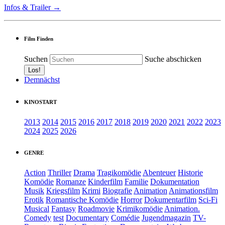
Infos & Trailer →
Film Finden
Suchen
Suche abschicken
Demnächst
KINOSTART
2013
2014
2015
2016
2017
2018
2019
2020
2021
2022
2023
2024
2025
2026
GENRE
Action
Thriller
Drama
Tragikomödie
Abenteuer
Historie
Komödie
Romanze
Kinderfilm
Familie
Dokumentation
Musik
Kriegsfilm
Krimi
Biografie
Animation
Animationsfilm
Erotik
Romantische Komödie
Horror
Dokumentarfilm
Sci-Fi
Musical
Fantasy
Roadmovie
Krimikomödie
Animation.
Comedy
test
Documentary
Comédie
Jugendmagazin
TV-