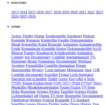
KINOSTART
2013
2014
2015
2016
2017
2018
2019
2020
2021
2022
2023
2024
2025
2026
GENRE
Action
Thriller
Drama
Tragikomödie
Abenteuer
Historie
Komödie
Romanze
Kinderfilm
Familie
Dokumentation
Musik
Kriegsfilm
Krimi
Biografie
Animation
Animationsfilm
Erotik
Romantische Komödie
Horror
Dokumentarfilm
Sci-Fi
Musical
Fantasy
Roadmovie
Krimikomödie
Animation.
Comedy
test
Documentary
Comédie
Jugendmagazin
TV-
Reportage
Biopic
Fantastique
Documentaire
Werbung
Aventure
Fernsehfilm
Comédie dramatique
Drame
Historienfilm
Mystery
Court métrage
Mélodrame
Spot
가족
Comédie documentée
Kurzfilm
Fiction
Licht-Spektakel
Spectacle son et lumière
Trailer
Genre
Test
G&S
g
Serie
קומדיה
Young-Fiction-Serie
דרמה קומית
קומדיית פעולה
Test c
Musikfilm
Musikdokumentation
Young Fiction
TV-Serie
Doku
Reportage
Science Fiction
Tanzfilm
Science-Fiction
Lichtspektakel
sdf
Drama TV-Serie
Biographie
Docutainment
Filmfestival
Western
Festival
Romantik
TV-Sendung
Spielfilm
Genres
Horror-Thriller
Satire
Divers
History
True