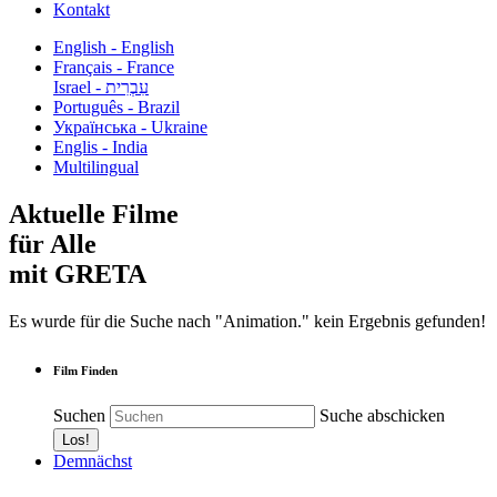
Kontakt
English - English
Français - France
עִבְרִית - Israel
Português - Brazil
Українська - Ukraine
Englis - India
Multilingual
Aktuelle Filme
für Alle
mit GRETA
Es wurde für die Suche nach "Animation." kein Ergebnis gefunden!
Film Finden
Suchen
Suche abschicken
Demnächst