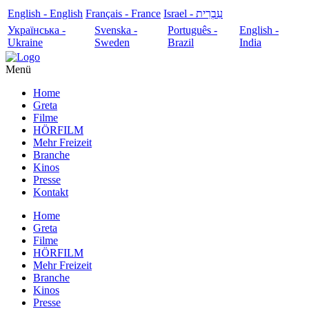
English - English
Français - France
עִבְרִית - Israel
Українська -
Svenska -
Português -
English -
Ukraine
Sweden
Brazil
India
Menü
Home
Greta
Filme
HÖRFILM
Mehr Freizeit
Branche
Kinos
Presse
Kontakt
Home
Greta
Filme
HÖRFILM
Mehr Freizeit
Branche
Kinos
Presse