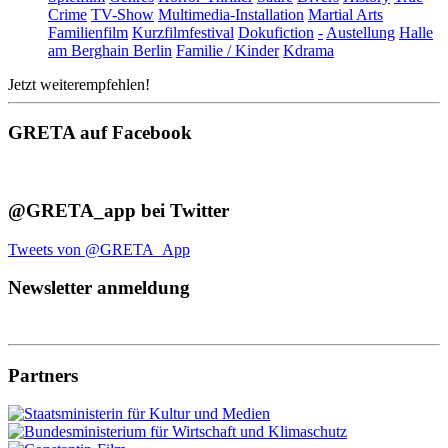
Crime
TV-Show
Multimedia-Installation
Martial Arts
Familienfilm
Kurzfilmfestival
Dokufiction
-
Austellung
Halle
am Berghain Berlin
Familie / Kinder
Kdrama
Jetzt weiterempfehlen!
GRETA auf Facebook
@GRETA_app bei Twitter
Tweets von @GRETA_App
Newsletter anmeldung
Partners