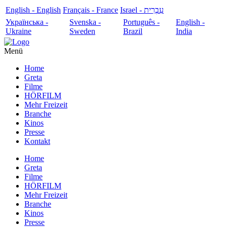
English - English
Français - France
עִבְרִית - Israel
Українська -
Svenska -
Português -
English -
Ukraine
Sweden
Brazil
India
Menü
Home
Greta
Filme
HÖRFILM
Mehr Freizeit
Branche
Kinos
Presse
Kontakt
Home
Greta
Filme
HÖRFILM
Mehr Freizeit
Branche
Kinos
Presse