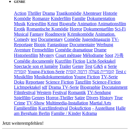
GENRE
Action
Thriller
Drama
Tragikomödie
Abenteuer
Historie
Komödie
Romanze
Kinderfilm
Familie
Dokumentation
Musik
Kriegsfilm
Krimi
Biografie
Animation
Animationsfilm
Erotik
Romantische Komödie
Horror
Dokumentarfilm
Sci-Fi
Musical
Fantasy
Roadmovie
Krimikomödie
Animation.
Comedy
test
Documentary
Comédie
Jugendmagazin
TV-
Reportage
Biopic
Fantastique
Documentaire
Werbung
Aventure
Fernsehfilm
Comédie dramatique
Drame
Historienfilm
Mystery
Court métrage
Mélodrame
Spot
가족
Comédie documentée
Kurzfilm
Fiction
Licht-Spektakel
Spectacle son et lumière
Trailer
Genre
Test
G&S
g
Serie
קומדיה
Young-Fiction-Serie
דרמה קומית
קומדיית פעולה
Test c
Musikfilm
Musikdokumentation
Young Fiction
TV-Serie
Doku
Reportage
Science Fiction
Tanzfilm
Science-Fiction
Lichtspektakel
sdf
Drama TV-Serie
Biographie
Docutainment
Filmfestival
Western
Festival
Romantik
TV-Sendung
Spielfilm
Genres
Horror-Thriller
Satire
Divers
History
True
Crime
TV-Show
Multimedia-Installation
Martial Arts
Familienfilm
Kurzfilmfestival
Dokufiction
-
Austellung
Halle
am Berghain Berlin
Familie / Kinder
Kdrama
Jetzt weiterempfehlen!