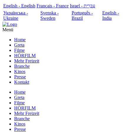
English - English
Français - France
עִבְרִית - Israel
Українська -
Svenska -
Português -
English -
Ukraine
Sweden
Brazil
India
Menü
Home
Greta
Filme
HÖRFILM
Mehr Freizeit
Branche
Kinos
Presse
Kontakt
Home
Greta
Filme
HÖRFILM
Mehr Freizeit
Branche
Kinos
Presse