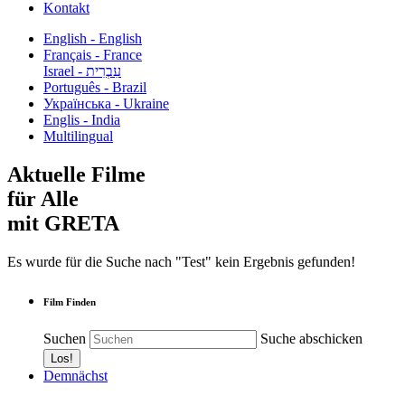
Kontakt
English - English
Français - France
עִבְרִית - Israel
Português - Brazil
Українська - Ukraine
Englis - India
Multilingual
Aktuelle Filme
für Alle
mit GRETA
Es wurde für die Suche nach "Test" kein Ergebnis gefunden!
Film Finden
Suchen
Suche abschicken
Demnächst