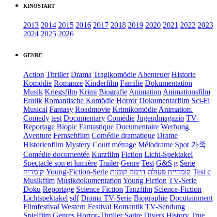
KINOSTART
2013
2014
2015
2016
2017
2018
2019
2020
2021
2022
2023
2024
2025
2026
GENRE
Action
Thriller
Drama
Tragikomödie
Abenteuer
Historie
Komödie
Romanze
Kinderfilm
Familie
Dokumentation
Musik
Kriegsfilm
Krimi
Biografie
Animation
Animationsfilm
Erotik
Romantische Komödie
Horror
Dokumentarfilm
Sci-Fi
Musical
Fantasy
Roadmovie
Krimikomödie
Animation.
Comedy
test
Documentary
Comédie
Jugendmagazin
TV-
Reportage
Biopic
Fantastique
Documentaire
Werbung
Aventure
Fernsehfilm
Comédie dramatique
Drame
Historienfilm
Mystery
Court métrage
Mélodrame
Spot
가족
Comédie documentée
Kurzfilm
Fiction
Licht-Spektakel
Spectacle son et lumière
Trailer
Genre
Test
G&S
g
Serie
קומדיה
Young-Fiction-Serie
דרמה קומית
קומדיית פעולה
Test c
Musikfilm
Musikdokumentation
Young Fiction
TV-Serie
Doku
Reportage
Science Fiction
Tanzfilm
Science-Fiction
Lichtspektakel
sdf
Drama TV-Serie
Biographie
Docutainment
Filmfestival
Western
Festival
Romantik
TV-Sendung
Spielfilm
Genres
Horror-Thriller
Satire
Divers
History
True