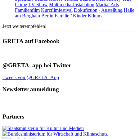
Crime
TV-Show
Multimedia-Installation
Martial Arts
Familienfilm
Kurzfilmfestival
Dokufiction
-
Austellung
Halle
am Berghain Berlin
Familie / Kinder
Kdrama
Jetzt weiterempfehlen!
GRETA auf Facebook
@GRETA_app bei Twitter
Tweets von @GRETA_App
Newsletter anmeldung
Partners