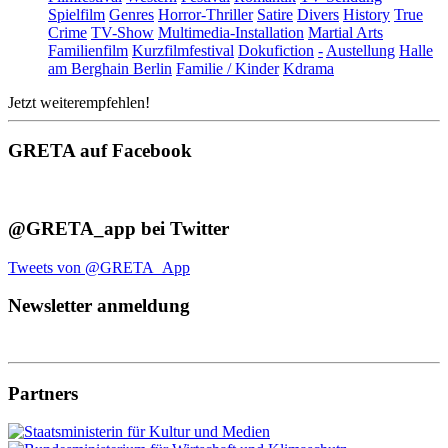
Spielfilm
Genres
Horror-Thriller
Satire
Divers
History
True
Crime
TV-Show
Multimedia-Installation
Martial Arts
Familienfilm
Kurzfilmfestival
Dokufiction
-
Austellung
Halle
am Berghain Berlin
Familie / Kinder
Kdrama
Jetzt weiterempfehlen!
GRETA auf Facebook
@GRETA_app bei Twitter
Tweets von @GRETA_App
Newsletter anmeldung
Partners