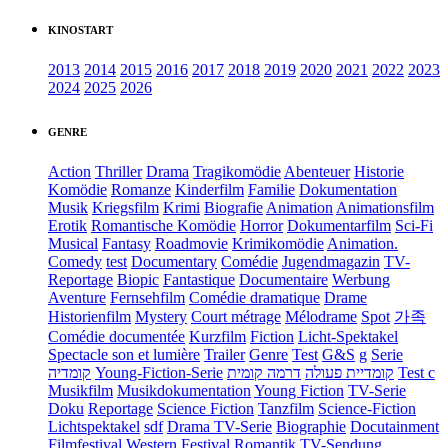
KINOSTART
2013
2014
2015
2016
2017
2018
2019
2020
2021
2022
2023
2024
2025
2026
GENRE
Action
Thriller
Drama
Tragikomödie
Abenteuer
Historie
Komödie
Romanze
Kinderfilm
Familie
Dokumentation
Musik
Kriegsfilm
Krimi
Biografie
Animation
Animationsfilm
Erotik
Romantische Komödie
Horror
Dokumentarfilm
Sci-Fi
Musical
Fantasy
Roadmovie
Krimikomödie
Animation.
Comedy
test
Documentary
Comédie
Jugendmagazin
TV-
Reportage
Biopic
Fantastique
Documentaire
Werbung
Aventure
Fernsehfilm
Comédie dramatique
Drame
Historienfilm
Mystery
Court métrage
Mélodrame
Spot
가족
Comédie documentée
Kurzfilm
Fiction
Licht-Spektakel
Spectacle son et lumière
Trailer
Genre
Test
G&S
g
Serie
קומדיה
Young-Fiction-Serie
דרמה קומית
קומדיית פעולה
Test c
Musikfilm
Musikdokumentation
Young Fiction
TV-Serie
Doku
Reportage
Science Fiction
Tanzfilm
Science-Fiction
Lichtspektakel
sdf
Drama TV-Serie
Biographie
Docutainment
Filmfestival
Western
Festival
Romantik
TV-Sendung