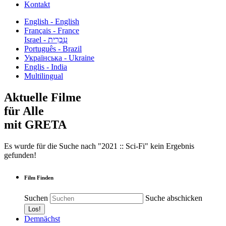
Kontakt
English - English
Français - France
עִבְרִית - Israel
Português - Brazil
Українська - Ukraine
Englis - India
Multilingual
Aktuelle Filme
für Alle
mit GRETA
Es wurde für die Suche nach "2021 :: Sci-Fi" kein Ergebnis
gefunden!
Film Finden
Suchen
Suche abschicken
Demnächst