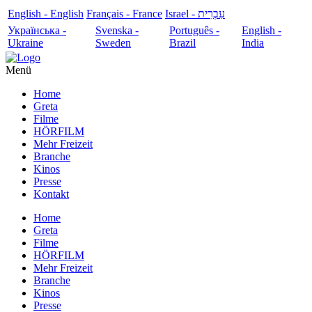
English - English
Français - France
עִבְרִית - Israel
Українська -
Svenska -
Português -
English -
Ukraine
Sweden
Brazil
India
Menü
Home
Greta
Filme
HÖRFILM
Mehr Freizeit
Branche
Kinos
Presse
Kontakt
Home
Greta
Filme
HÖRFILM
Mehr Freizeit
Branche
Kinos
Presse