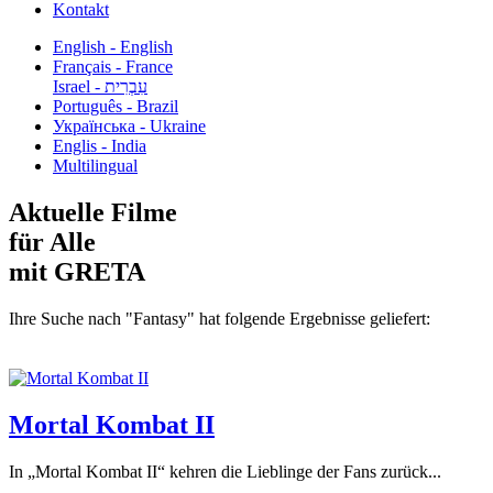
Kontakt
English - English
Français - France
עִבְרִית - Israel
Português - Brazil
Українська - Ukraine
Englis - India
Multilingual
Aktuelle Filme
für Alle
mit GRETA
Ihre Suche nach "Fantasy" hat folgende Ergebnisse geliefert:
Mortal Kombat II
In „Mortal Kombat II“ kehren die Lieblinge der Fans zurück...