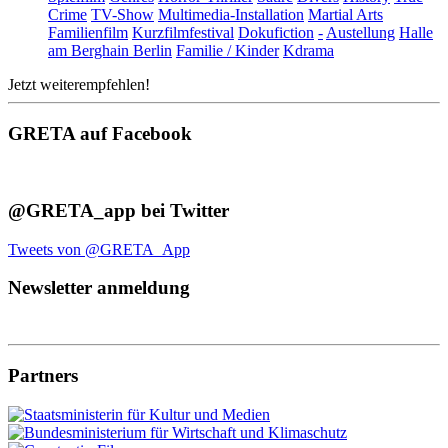
Crime
TV-Show
Multimedia-Installation
Martial Arts
Familienfilm
Kurzfilmfestival
Dokufiction
-
Austellung
Halle
am Berghain Berlin
Familie / Kinder
Kdrama
Jetzt weiterempfehlen!
GRETA auf Facebook
@GRETA_app bei Twitter
Tweets von @GRETA_App
Newsletter anmeldung
Partners