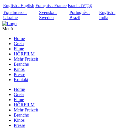
English - English
Français - France
עִבְרִית - Israel
Українська -
Svenska -
Português -
English -
Ukraine
Sweden
Brazil
India
Menü
Home
Greta
Filme
HÖRFILM
Mehr Freizeit
Branche
Kinos
Presse
Kontakt
Home
Greta
Filme
HÖRFILM
Mehr Freizeit
Branche
Kinos
Presse