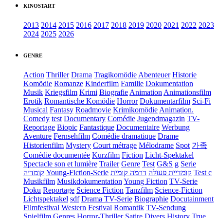
KINOSTART
2013
2014
2015
2016
2017
2018
2019
2020
2021
2022
2023
2024
2025
2026
GENRE
Action
Thriller
Drama
Tragikomödie
Abenteuer
Historie
Komödie
Romanze
Kinderfilm
Familie
Dokumentation
Musik
Kriegsfilm
Krimi
Biografie
Animation
Animationsfilm
Erotik
Romantische Komödie
Horror
Dokumentarfilm
Sci-Fi
Musical
Fantasy
Roadmovie
Krimikomödie
Animation.
Comedy
test
Documentary
Comédie
Jugendmagazin
TV-
Reportage
Biopic
Fantastique
Documentaire
Werbung
Aventure
Fernsehfilm
Comédie dramatique
Drame
Historienfilm
Mystery
Court métrage
Mélodrame
Spot
가족
Comédie documentée
Kurzfilm
Fiction
Licht-Spektakel
Spectacle son et lumière
Trailer
Genre
Test
G&S
g
Serie
קומדיה
Young-Fiction-Serie
דרמה קומית
קומדיית פעולה
Test c
Musikfilm
Musikdokumentation
Young Fiction
TV-Serie
Doku
Reportage
Science Fiction
Tanzfilm
Science-Fiction
Lichtspektakel
sdf
Drama TV-Serie
Biographie
Docutainment
Filmfestival
Western
Festival
Romantik
TV-Sendung
Spielfilm
Genres
Horror-Thriller
Satire
Divers
History
True