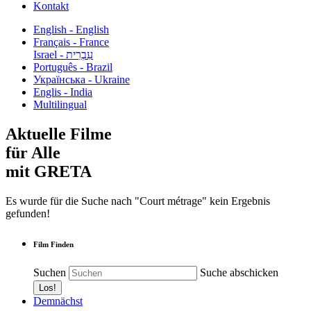
Kontakt
English - English
Français - France
עִבְרִית - Israel
Português - Brazil
Українська - Ukraine
Englis - India
Multilingual
Aktuelle Filme
für Alle
mit GRETA
Es wurde für die Suche nach "Court métrage" kein Ergebnis
gefunden!
Film Finden
Suchen
Suche abschicken
Demnächst