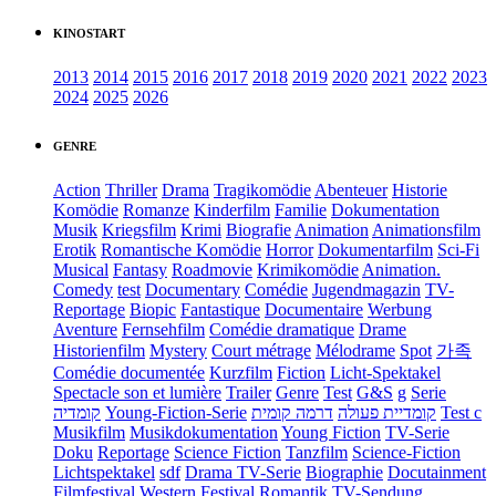
KINOSTART
2013
2014
2015
2016
2017
2018
2019
2020
2021
2022
2023
2024
2025
2026
GENRE
Action
Thriller
Drama
Tragikomödie
Abenteuer
Historie
Komödie
Romanze
Kinderfilm
Familie
Dokumentation
Musik
Kriegsfilm
Krimi
Biografie
Animation
Animationsfilm
Erotik
Romantische Komödie
Horror
Dokumentarfilm
Sci-Fi
Musical
Fantasy
Roadmovie
Krimikomödie
Animation.
Comedy
test
Documentary
Comédie
Jugendmagazin
TV-
Reportage
Biopic
Fantastique
Documentaire
Werbung
Aventure
Fernsehfilm
Comédie dramatique
Drame
Historienfilm
Mystery
Court métrage
Mélodrame
Spot
가족
Comédie documentée
Kurzfilm
Fiction
Licht-Spektakel
Spectacle son et lumière
Trailer
Genre
Test
G&S
g
Serie
קומדיה
Young-Fiction-Serie
דרמה קומית
קומדיית פעולה
Test c
Musikfilm
Musikdokumentation
Young Fiction
TV-Serie
Doku
Reportage
Science Fiction
Tanzfilm
Science-Fiction
Lichtspektakel
sdf
Drama TV-Serie
Biographie
Docutainment
Filmfestival
Western
Festival
Romantik
TV-Sendung