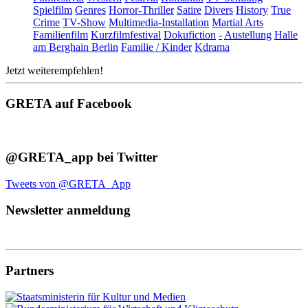
Spielfilm
Genres
Horror-Thriller
Satire
Divers
History
True
Crime
TV-Show
Multimedia-Installation
Martial Arts
Familienfilm
Kurzfilmfestival
Dokufiction
-
Austellung
Halle
am Berghain Berlin
Familie / Kinder
Kdrama
Jetzt weiterempfehlen!
GRETA auf Facebook
@GRETA_app bei Twitter
Tweets von @GRETA_App
Newsletter anmeldung
Partners