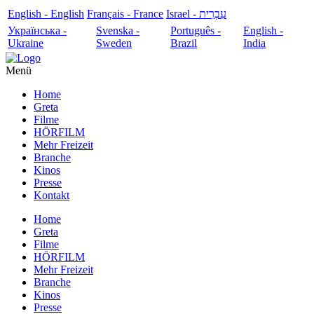
English - English
Français - France
עִבְרִית - Israel
Українська -
Svenska -
Português -
English -
Ukraine
Sweden
Brazil
India
Menü
Home
Greta
Filme
HÖRFILM
Mehr Freizeit
Branche
Kinos
Presse
Kontakt
Home
Greta
Filme
HÖRFILM
Mehr Freizeit
Branche
Kinos
Presse