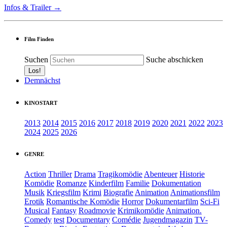
Infos & Trailer →
Film Finden
Suchen
Suche abschicken
Demnächst
KINOSTART
2013
2014
2015
2016
2017
2018
2019
2020
2021
2022
2023
2024
2025
2026
GENRE
Action
Thriller
Drama
Tragikomödie
Abenteuer
Historie
Komödie
Romanze
Kinderfilm
Familie
Dokumentation
Musik
Kriegsfilm
Krimi
Biografie
Animation
Animationsfilm
Erotik
Romantische Komödie
Horror
Dokumentarfilm
Sci-Fi
Musical
Fantasy
Roadmovie
Krimikomödie
Animation.
Comedy
test
Documentary
Comédie
Jugendmagazin
TV-