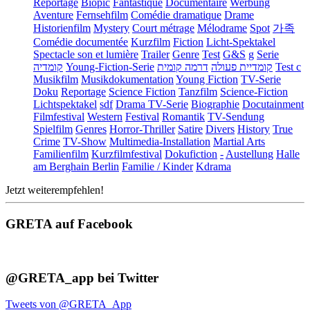
Reportage
Biopic
Fantastique
Documentaire
Werbung
Aventure
Fernsehfilm
Comédie dramatique
Drame
Historienfilm
Mystery
Court métrage
Mélodrame
Spot
가족
Comédie documentée
Kurzfilm
Fiction
Licht-Spektakel
Spectacle son et lumière
Trailer
Genre
Test
G&S
g
Serie
קומדיה
Young-Fiction-Serie
דרמה קומית
קומדיית פעולה
Test c
Musikfilm
Musikdokumentation
Young Fiction
TV-Serie
Doku
Reportage
Science Fiction
Tanzfilm
Science-Fiction
Lichtspektakel
sdf
Drama TV-Serie
Biographie
Docutainment
Filmfestival
Western
Festival
Romantik
TV-Sendung
Spielfilm
Genres
Horror-Thriller
Satire
Divers
History
True
Crime
TV-Show
Multimedia-Installation
Martial Arts
Familienfilm
Kurzfilmfestival
Dokufiction
-
Austellung
Halle
am Berghain Berlin
Familie / Kinder
Kdrama
Jetzt weiterempfehlen!
GRETA auf Facebook
@GRETA_app bei Twitter
Tweets von @GRETA_App