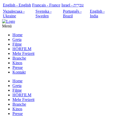
English - English
Français - France
עִבְרִית - Israel
Українська -
Svenska -
Português -
English -
Ukraine
Sweden
Brazil
India
Menü
Home
Greta
Filme
HÖRFILM
Mehr Freizeit
Branche
Kinos
Presse
Kontakt
Home
Greta
Filme
HÖRFILM
Mehr Freizeit
Branche
Kinos
Presse