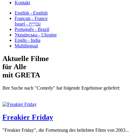
Kontakt
English - English
Français - France
עִבְרִית - Israel
Português - Brazil
Українська - Ukraine
Englis - India
Multilingual
Aktuelle Filme
für Alle
mit GRETA
Ihre Suche nach "Comedy" hat folgende Ergebnisse geliefert:
Freakier Friday
"Freakier Friday", die Fortsetzung des beliebten Films von 2003...