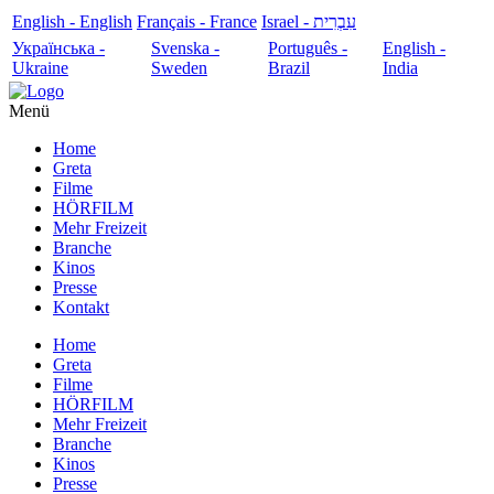
English - English
Français - France
עִבְרִית - Israel
Українська -
Svenska -
Português -
English -
Ukraine
Sweden
Brazil
India
Menü
Home
Greta
Filme
HÖRFILM
Mehr Freizeit
Branche
Kinos
Presse
Kontakt
Home
Greta
Filme
HÖRFILM
Mehr Freizeit
Branche
Kinos
Presse