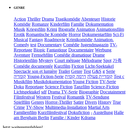
GENRE
Action
Thriller
Drama
Tragikomödie
Abenteuer
Historie
Komödie
Romanze
Kinderfilm
Familie
Dokumentation
Musik
Kriegsfilm
Krimi
Biografie
Animation
Animationsfilm
Erotik
Romantische Komödie
Horror
Dokumentarfilm
Sci-Fi
Musical
Fantasy
Roadmovie
Krimikomödie
Animation.
Comedy
test
Documentary
Comédie
Jugendmagazin
TV-
Reportage
Biopic
Fantastique
Documentaire
Werbung
Aventure
Fernsehfilm
Comédie dramatique
Drame
Historienfilm
Mystery
Court métrage
Mélodrame
Spot
가족
Comédie documentée
Kurzfilm
Fiction
Licht-Spektakel
Spectacle son et lumière
Trailer
Genre
Test
G&S
g
Serie
קומדיה
Young-Fiction-Serie
דרמה קומית
קומדיית פעולה
Test c
Musikfilm
Musikdokumentation
Young Fiction
TV-Serie
Doku
Reportage
Science Fiction
Tanzfilm
Science-Fiction
Lichtspektakel
sdf
Drama TV-Serie
Biographie
Docutainment
Filmfestival
Western
Festival
Romantik
TV-Sendung
Spielfilm
Genres
Horror-Thriller
Satire
Divers
History
True
Crime
TV-Show
Multimedia-Installation
Martial Arts
Familienfilm
Kurzfilmfestival
Dokufiction
-
Austellung
Halle
am Berghain Berlin
Familie / Kinder
Kdrama
Jetzt weiterempfehlen!