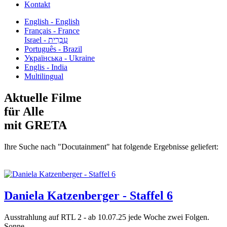
Kontakt
English - English
Français - France
עִבְרִית - Israel
Português - Brazil
Українська - Ukraine
Englis - India
Multilingual
Aktuelle Filme
für Alle
mit GRETA
Ihre Suche nach "Docutainment" hat folgende Ergebnisse geliefert:
Daniela Katzenberger - Staffel 6
Ausstrahlung auf RTL 2 - ab 10.07.25 jede Woche zwei Folgen.
Sonne,...