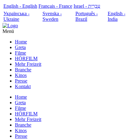
English - English
Français - France
עִבְרִית - Israel
Українська -
Svenska -
Português -
English -
Ukraine
Sweden
Brazil
India
Menü
Home
Greta
Filme
HÖRFILM
Mehr Freizeit
Branche
Kinos
Presse
Kontakt
Home
Greta
Filme
HÖRFILM
Mehr Freizeit
Branche
Kinos
Presse