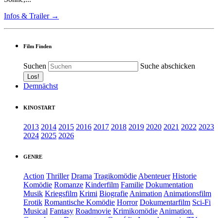
Infos & Trailer →
Film Finden
Suchen
Suche abschicken
Demnächst
KINOSTART
2013
2014
2015
2016
2017
2018
2019
2020
2021
2022
2023
2024
2025
2026
GENRE
Action
Thriller
Drama
Tragikomödie
Abenteuer
Historie
Komödie
Romanze
Kinderfilm
Familie
Dokumentation
Musik
Kriegsfilm
Krimi
Biografie
Animation
Animationsfilm
Erotik
Romantische Komödie
Horror
Dokumentarfilm
Sci-Fi
Musical
Fantasy
Roadmovie
Krimikomödie
Animation.