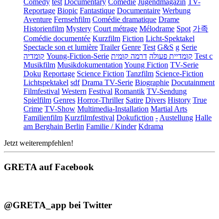
Comedy
test
Documentary
Comédie
Jugendmagazin
TV-
Reportage
Biopic
Fantastique
Documentaire
Werbung
Aventure
Fernsehfilm
Comédie dramatique
Drame
Historienfilm
Mystery
Court métrage
Mélodrame
Spot
가족
Comédie documentée
Kurzfilm
Fiction
Licht-Spektakel
Spectacle son et lumière
Trailer
Genre
Test
G&S
g
Serie
קומדיה
Young-Fiction-Serie
דרמה קומית
קומדיית פעולה
Test c
Musikfilm
Musikdokumentation
Young Fiction
TV-Serie
Doku
Reportage
Science Fiction
Tanzfilm
Science-Fiction
Lichtspektakel
sdf
Drama TV-Serie
Biographie
Docutainment
Filmfestival
Western
Festival
Romantik
TV-Sendung
Spielfilm
Genres
Horror-Thriller
Satire
Divers
History
True
Crime
TV-Show
Multimedia-Installation
Martial Arts
Familienfilm
Kurzfilmfestival
Dokufiction
-
Austellung
Halle
am Berghain Berlin
Familie / Kinder
Kdrama
Jetzt weiterempfehlen!
GRETA auf Facebook
@GRETA_app bei Twitter