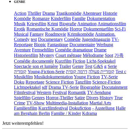
GENRE
Action
Thriller
Drama
Tragikomödie
Abenteuer
Historie
Komödie
Romanze
Kinderfilm
Familie
Dokumentation
Musik
Kriegsfilm
Krimi
Biografie
Animation
Animationsfilm
Erotik
Romantische Komödie
Horror
Dokumentarfilm
Sci-Fi
Musical
Fantasy
Roadmovie
Krimikomödie
Animation.
Comedy
test
Documentary
Comédie
Jugendmagazin
TV-
Reportage
Biopic
Fantastique
Documentaire
Werbung
Aventure
Fernsehfilm
Comédie dramatique
Drame
Historienfilm
Mystery
Court métrage
Mélodrame
Spot
가족
Comédie documentée
Kurzfilm
Fiction
Licht-Spektakel
Spectacle son et lumière
Trailer
Genre
Test
G&S
g
Serie
קומדיה
Young-Fiction-Serie
דרמה קומית
קומדיית פעולה
Test c
Musikfilm
Musikdokumentation
Young Fiction
TV-Serie
Doku
Reportage
Science Fiction
Tanzfilm
Science-Fiction
Lichtspektakel
sdf
Drama TV-Serie
Biographie
Docutainment
Filmfestival
Western
Festival
Romantik
TV-Sendung
Spielfilm
Genres
Horror-Thriller
Satire
Divers
History
True
Crime
TV-Show
Multimedia-Installation
Martial Arts
Familienfilm
Kurzfilmfestival
Dokufiction
-
Austellung
Halle
am Berghain Berlin
Familie / Kinder
Kdrama
Jetzt weiterempfehlen!