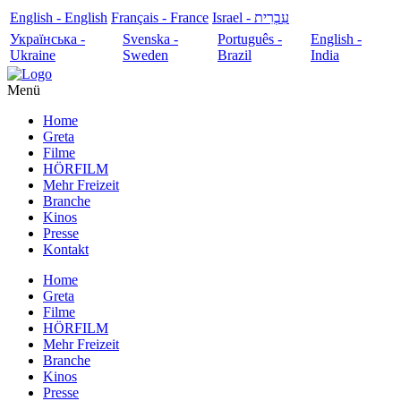
English - English
Français - France
עִבְרִית - Israel
Українська -
Svenska -
Português -
English -
Ukraine
Sweden
Brazil
India
Menü
Home
Greta
Filme
HÖRFILM
Mehr Freizeit
Branche
Kinos
Presse
Kontakt
Home
Greta
Filme
HÖRFILM
Mehr Freizeit
Branche
Kinos
Presse