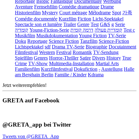
Reportage
Biopic
Fantastique
Documentaire
Werbung
Aventure
Fernsehfilm
Comédie dramatique
Drame
Historienfilm
Mystery
Court métrage
Mélodrame
Spot
가족
Comédie documentée
Kurzfilm
Fiction
Licht-Spektakel
Spectacle son et lumière
Trailer
Genre
Test
G&S
g
Serie
קומדיה
Young-Fiction-Serie
דרמה קומית
קומדיית פעולה
Test c
Musikfilm
Musikdokumentation
Young Fiction
TV-Serie
Doku
Reportage
Science Fiction
Tanzfilm
Science-Fiction
Lichtspektakel
sdf
Drama TV-Serie
Biographie
Docutainment
Filmfestival
Western
Festival
Romantik
TV-Sendung
Spielfilm
Genres
Horror-Thriller
Satire
Divers
History
True
Crime
TV-Show
Multimedia-Installation
Martial Arts
Familienfilm
Kurzfilmfestival
Dokufiction
-
Austellung
Halle
am Berghain Berlin
Familie / Kinder
Kdrama
Jetzt weiterempfehlen!
GRETA auf Facebook
@GRETA_app bei Twitter
Tweets von @GRETA_App