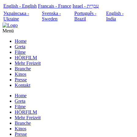
English - English
Français - France
עִבְרִית - Israel
Українська -
Svenska -
Português -
English -
Ukraine
Sweden
Brazil
India
Menü
Home
Greta
Filme
HÖRFILM
Mehr Freizeit
Branche
Kinos
Presse
Kontakt
Home
Greta
Filme
HÖRFILM
Mehr Freizeit
Branche
Kinos
Presse