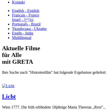
Kontakt
English - English
Français - France
עִבְרִית - Israel
Português - Brazil
Українська - Ukraine
Englis - India
Multilingual
Aktuelle Filme
für Alle
mit GRETA
Ihre Suche nach "Historienfilm" hat folgende Ergebnisse geliefert:
Licht
Wien 1777. Die früh erblindete 18jährige Maria Theresia „Resi“...