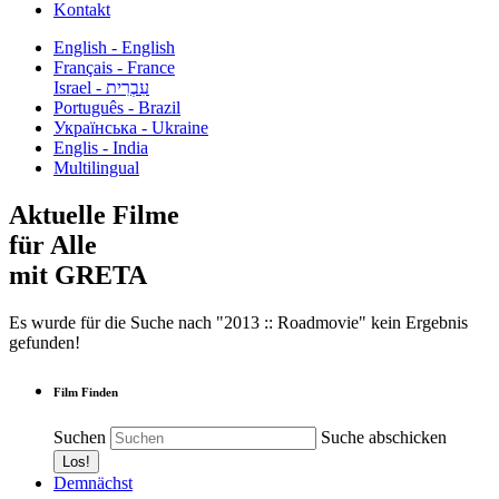
Kontakt
English - English
Français - France
עִבְרִית - Israel
Português - Brazil
Українська - Ukraine
Englis - India
Multilingual
Aktuelle Filme
für Alle
mit GRETA
Es wurde für die Suche nach "2013 :: Roadmovie" kein Ergebnis
gefunden!
Film Finden
Suchen
Suche abschicken
Demnächst