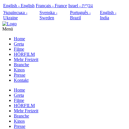
English - English
Français - France
עִבְרִית - Israel
Українська -
Svenska -
Português -
English -
Ukraine
Sweden
Brazil
India
Menü
Home
Greta
Filme
HÖRFILM
Mehr Freizeit
Branche
Kinos
Presse
Kontakt
Home
Greta
Filme
HÖRFILM
Mehr Freizeit
Branche
Kinos
Presse