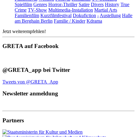
Spielfilm
Genres
Horror-Thriller
Satire
Divers
History
True
Crime
TV-Show
Multimedia-Installation
Martial Arts
Familienfilm
Kurzfilmfestival
Dokufiction
-
Austellung
Halle
am Berghain Berlin
Familie / Kinder
Kdrama
Jetzt weiterempfehlen!
GRETA auf Facebook
@GRETA_app bei Twitter
Tweets von @GRETA_App
Newsletter anmeldung
Partners