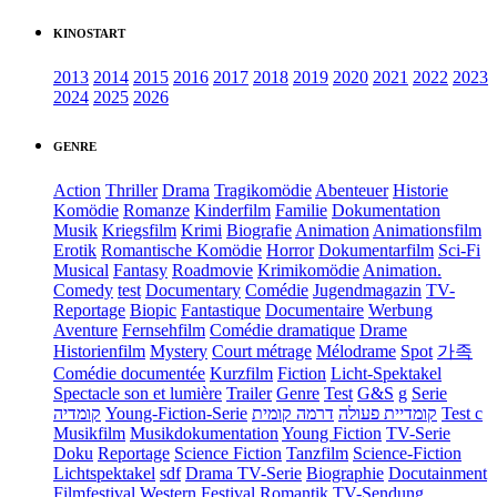
KINOSTART
2013
2014
2015
2016
2017
2018
2019
2020
2021
2022
2023
2024
2025
2026
GENRE
Action
Thriller
Drama
Tragikomödie
Abenteuer
Historie
Komödie
Romanze
Kinderfilm
Familie
Dokumentation
Musik
Kriegsfilm
Krimi
Biografie
Animation
Animationsfilm
Erotik
Romantische Komödie
Horror
Dokumentarfilm
Sci-Fi
Musical
Fantasy
Roadmovie
Krimikomödie
Animation.
Comedy
test
Documentary
Comédie
Jugendmagazin
TV-
Reportage
Biopic
Fantastique
Documentaire
Werbung
Aventure
Fernsehfilm
Comédie dramatique
Drame
Historienfilm
Mystery
Court métrage
Mélodrame
Spot
가족
Comédie documentée
Kurzfilm
Fiction
Licht-Spektakel
Spectacle son et lumière
Trailer
Genre
Test
G&S
g
Serie
קומדיה
Young-Fiction-Serie
דרמה קומית
קומדיית פעולה
Test c
Musikfilm
Musikdokumentation
Young Fiction
TV-Serie
Doku
Reportage
Science Fiction
Tanzfilm
Science-Fiction
Lichtspektakel
sdf
Drama TV-Serie
Biographie
Docutainment
Filmfestival
Western
Festival
Romantik
TV-Sendung