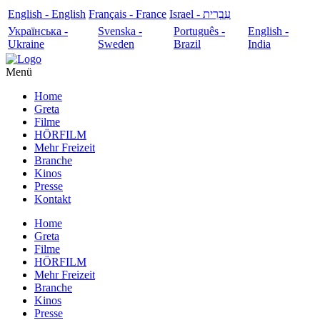
English - English
Français - France
עִבְרִית - Israel
Українська -
Svenska -
Português -
English -
Ukraine
Sweden
Brazil
India
Menü
Home
Greta
Filme
HÖRFILM
Mehr Freizeit
Branche
Kinos
Presse
Kontakt
Home
Greta
Filme
HÖRFILM
Mehr Freizeit
Branche
Kinos
Presse