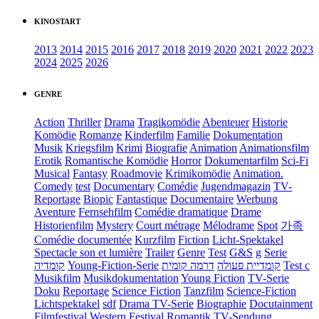
KINOSTART
2013
2014
2015
2016
2017
2018
2019
2020
2021
2022
2023
2024
2025
2026
GENRE
Action
Thriller
Drama
Tragikomödie
Abenteuer
Historie
Komödie
Romanze
Kinderfilm
Familie
Dokumentation
Musik
Kriegsfilm
Krimi
Biografie
Animation
Animationsfilm
Erotik
Romantische Komödie
Horror
Dokumentarfilm
Sci-Fi
Musical
Fantasy
Roadmovie
Krimikomödie
Animation.
Comedy
test
Documentary
Comédie
Jugendmagazin
TV-
Reportage
Biopic
Fantastique
Documentaire
Werbung
Aventure
Fernsehfilm
Comédie dramatique
Drame
Historienfilm
Mystery
Court métrage
Mélodrame
Spot
가족
Comédie documentée
Kurzfilm
Fiction
Licht-Spektakel
Spectacle son et lumière
Trailer
Genre
Test
G&S
g
Serie
קומדיה
Young-Fiction-Serie
דרמה קומית
קומדיית פעולה
Test c
Musikfilm
Musikdokumentation
Young Fiction
TV-Serie
Doku
Reportage
Science Fiction
Tanzfilm
Science-Fiction
Lichtspektakel
sdf
Drama TV-Serie
Biographie
Docutainment
Filmfestival
Western
Festival
Romantik
TV-Sendung