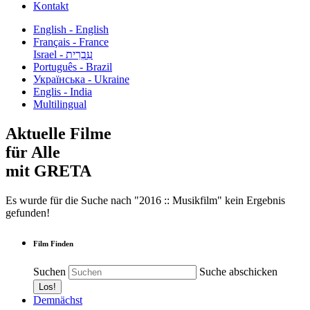
Kontakt
English - English
Français - France
עִבְרִית - Israel
Português - Brazil
Українська - Ukraine
Englis - India
Multilingual
Aktuelle Filme
für Alle
mit GRETA
Es wurde für die Suche nach "2016 :: Musikfilm" kein Ergebnis
gefunden!
Film Finden
Suchen
Suche abschicken
Demnächst