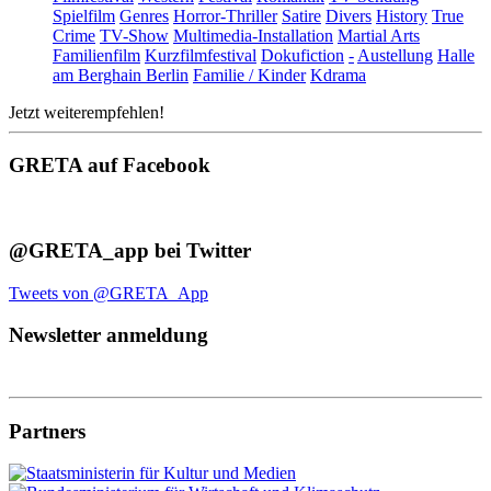
Spielfilm
Genres
Horror-Thriller
Satire
Divers
History
True
Crime
TV-Show
Multimedia-Installation
Martial Arts
Familienfilm
Kurzfilmfestival
Dokufiction
-
Austellung
Halle
am Berghain Berlin
Familie / Kinder
Kdrama
Jetzt weiterempfehlen!
GRETA auf Facebook
@GRETA_app bei Twitter
Tweets von @GRETA_App
Newsletter anmeldung
Partners